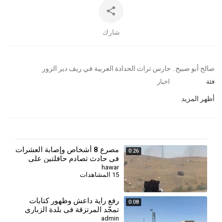
شارك
⁣صالح أبو صبيح.. حارس تراث الحدادة العربية في ريف دير الزور
فئة
اخبار
أظهر المزيد
مصرع 8 أشخاص وإصابة العشرات
0:26
في حادث تصادم حافلتين على
طريق دير الزور - دمشق
hawar
15 المشاهدات
رفع راية داعش وظهور كتابات
0:08
تمجّد المرتزقة في بلدة الزباري
شرق دير الزور
admin