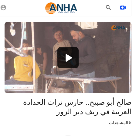
Vide
Playe
1080p
720p
480p
360p
240p
صالح أبو صبيح.. حارس تراث الحدادة
auto
العربية في ريف دير الزور
5
المشاهدات