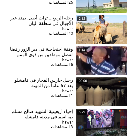
26 المشاهدات
⁣رحلة الربيع... تراث أصيل يمتد عبر
2:12
الأجيال في منطقة آليان
hawar
10 المشاهدات
وقفة احتجاجية في دير الزور رفضاً
1:13
لفصل موظفين من ذوي الهمم
hawar
6 المشاهدات
رحيل حارس الفخار في قامشلو
00:00
بعد 67 عاماً من المهنة
hawar
1 المشاهدات
⁣إحياء أربعينية الشهيد صالح مسلم
5:29
بمراسم في مدينة قامشلو
hawar
3 المشاهدات