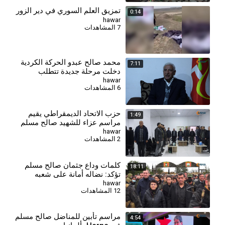
تمزيق العلم السوري في دير الزور
0:14
hawar
7 المشاهدات
محمد صالح عبدو الحركة الكردية
7:11
دخلت مرحلة جديدة تتطلب
تأسيس مرجعية كردية
hawar
6 المشاهدات
حزب الاتحاد الديمقراطي يقيم
1:49
مراسم عزاء للشهيد صالح مسلم
في كركي لكي
hawar
2 المشاهدات
كلمات وداع جثمان صالح مسلم
18:11
تؤكد: نضاله أمانة على شعبه
لمواصلة المسيرة
hawar
12 المشاهدات
مراسم تأبين للمناضل صالح مسلم
4:54