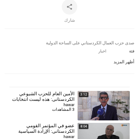
شارك
⁣صدى حزب العمال الكردستاني على الساحة الدولية
فئة
اخبار
أظهر المزيد
الأمين العام للحزب الشيوعي
3:12
الكردستاني: هذه ليست انتخابات
بل تعيينات
hawar
3 المشاهدات
عضو في المؤتمر القومي
8:04
الكردستاني: الإرادة السياسية
أساس تحقيق الوحدة
hawar