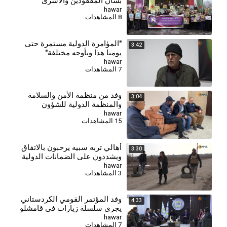
بشأن المفقودين والأسرى
hawar
8 المشاهدات
⁣"المؤامرة الدولية مستمرة حتى
3:42
يومنا هذا وبأوجه مختلفة"
hawar
7 المشاهدات
⁣وفد من منظمة الأمن والسلامة
3:04
والمنظمة الدولية للشؤون
الإنسانية يزور كوباني
hawar
15 المشاهدات
أهالي تربه سبيه يرحبون بالاتفاق
3:30
ويشددون على الضمانات الدولية
واستمرار نهج المقاومة
hawar
3 المشاهدات
وفد المؤتمر القومي الكردستاني
4:33
يجري سلسلة زيارات في قامشلو
hawar
7 المشاهدات