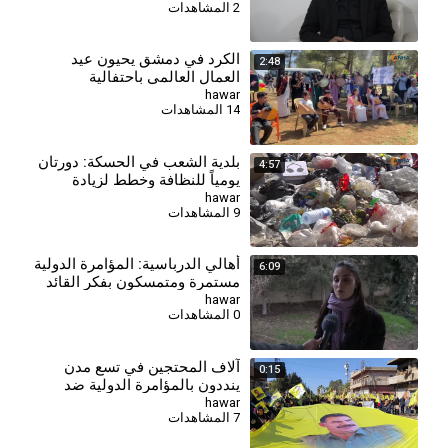
2 المشاهدات
⁣الكرد في دمشق يحيون عيد
2:48
العمال العالمي باحتفالية
جماهيرية في بحيرة زرزر
hawar
14 المشاهدات
⁣بلدية الشعب في الحسكة: دورتان
4:57
يومياً للنظافة وخطط لزيادة
العمال والآليات
hawar
9 المشاهدات
⁣أهالي الدرباسية: المؤامرة الدولية
6:09
مستمرة ومتمسكون بفكر القائد
hawar
0 المشاهدات
آلاف المحتجين في تسع مدن
0:15
ينددون بالمؤامرة الدولية ضد
القائد عبد الله أوجلان
hawar
7 المشاهدات