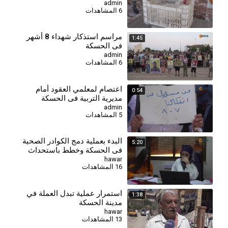
الشرائية
admin
6 المشاهدات
⁣مراسم استذكار شهداء 8 أشهر
1:45
في الحسكة
admin
6 المشاهدات
اعتصام لمعلمي العقود أمام
0:54
مديرية التربية في الحسكة
للمطالبة بالتثبيت وصرف
admin
5 المشاهدات
مستحقاتهم
البدء بعملية دمج الكوادر الصحية
5:20
في الحسكة وخطط باستحداث
مراكز جديدة
hawar
16 المشاهدات
استمرار عملية تبدل العملة في
1:38
مدينة الحسكة
hawar
13 المشاهدات