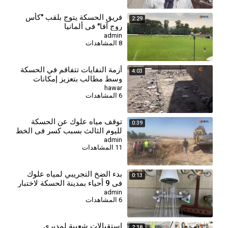
فريق الحسكة يتوج بلقب "كأس
2:29
روج آفا" في ألمانيا
admin
8 المشاهدات
أزمة النفايات تتفاقم في الحسكة
4:03
وسط مطالب بتعزيز إمكانات
قطاع النظافة
hawar
6 المشاهدات
توقف مياه علوك عن الحسكة
0:39
لليوم الثالث بسبب كسر في الخط
الرئيس
admin
11 المشاهدات
بدء الضخ التجريبي لمياه علوك
0:13
في 9 أحياء بمدينة الحسكة لاختبار
الشبكة
admin
6 المشاهدات
استقبالات شعبية لمديري
2:38