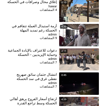
إغلاق محال وصرافات في الحسكة
0:10
hawar
4 المشاهدات
⁣أزمة استبدال العملة تتفاقم في
4:30
الحسكة رغم تمديد المهلة
admin
9 المشاهدات
دعوات للاعتراف بالإبادة الجماعية
2:11
وحماية الإيزيديين - الحسكة
admin
7 المشاهدات
انتشال جثمان سائق صهريج
0:45
نفطي غرق في سد الحسكة
الجنوبي
admin
7 المشاهدات
⁣ارتفاع أسعار الفروج يرهق أهالي
4:39
الحسكة وسط تراجع القدرة