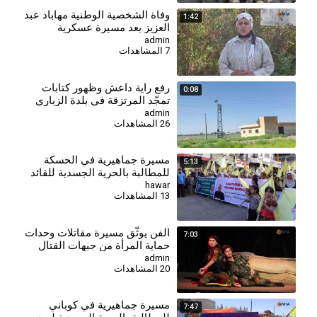
وفاة الشخصية الوطنية مهاباد عبد
1:42
العزيز بعد مسيرة عسكرية
وسياسية حافلة
admin
7 المشاهدات
رفع راية داعش وظهور كتابات
0:08
تمجّد المرتزقة في بلدة الزباري
شرق دير الزور
admin
26 المشاهدات
مسيرة جماهيرية في الحسكة
5:13
للمطالبة بالحرية الجسدية للقائد
عبد الله أوجلان
hawar
13 المشاهدات
⁣الفن يوثّق مسيرة مقاتلات وحدات
7:03
حماية المرأة من جبهات القتال
إلى خشبة المسرح
admin
20 المشاهدات
⁣مسيرة جماهيرية في كوباني
7:47