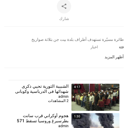
شارك
⁣طائرة مسيّرة تستهدف أطراف بلدة بيت جن بثلاثة صواريخ
فئة
اخبار
أظهر المزيد
⁣الشبيبة الثورية تحيي ذكرى
4:17
شهدائها في الدرباسية وكوباني
وتؤكد مواصلة مسيرة النضال-
admin
2 المشاهدات
كوباني
هجوم أوكراني قرب سانت
1:30
بطرسبرغ وروسيا تسقط 571
مسيّرة
admin