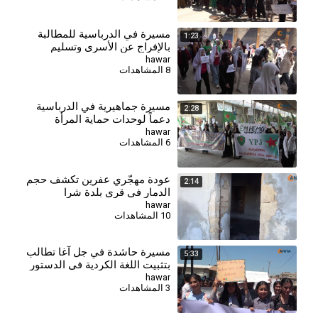
⁣مسيرة في الدرباسية للمطالبة
1:23
بالإفراج عن الأسرى وتسليم
جثامين الشهداء
hawar
8 المشاهدات
مسيرة جماهيرية في الدرباسية
2:28
دعماً لوحدات حماية المرأة
hawar
6 المشاهدات
عودة مهجّري عفرين تكشف حجم
2:14
الدمار في قرى بلدة شرا
hawar
10 المشاهدات
مسيرة حاشدة في جل آغا تطالب
5:33
بتثبيت اللغة الكردية في الدستور
السوري
hawar
3 المشاهدات