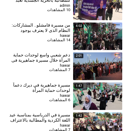
للمطالبة بالحرية الجسدية لعبد
الله أوجلان
admin
10 المشاهدات
⁣من مسيرة قامشلو.. المشاركات:
4:02
النظام الذي لا يعترف بوجود
المرأة لا يمثلنا
hawar
14 المشاهدات
⁣دعم شعبي واسع لوحدات حماية
2:01
المرأة خلال مسيرة جماهيرية في
تل تمر
hawar
7 المشاهدات
مسيرة جماهيرية في ديرك دعماً
1:47
لوحدات حماية المرأة
hawar
6 المشاهدات
مسيرة في الدرباسية بمناسبة عيد
1:42
اللغة الكردية والمطالبة بالاعتراف
الدستوري بها
hawar
7 المشاهدات