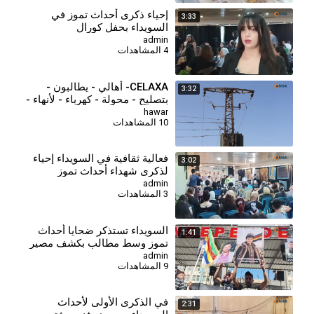
⁣إحياء ذكرى أحداث تموز في
3:33
السويداء بحفل كورال
admin
4 المشاهدات
CELAXA- أهالي - يطالبون -
3:32
بتصليح - محولة - كهرباء - لأنهاء -
معاناتهم - من انقطاع - تيار -
hawar
10 المشاهدات
الكهرباء
فعالية ثقافية في السويداء إحياء
3:02
لذكرى شهداء أحداث تموز
admin
3 المشاهدات
السويداء تستذكر ضحايا أحداث
1:41
تموز وسط مطالب بكشف مصير
المفقودين
admin
9 المشاهدات
في الذكرى الأولى لأحداث
2:31