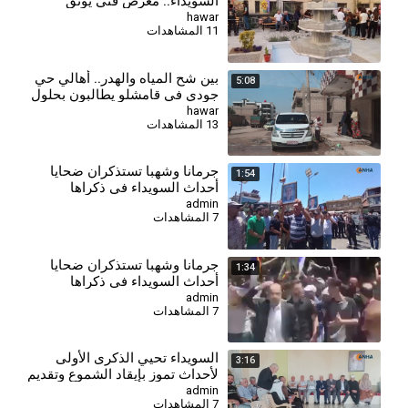
السويداء.. معرض فني يوثق
مأساة المدنيين
hawar
11 المشاهدات
بين شح المياه والهدر.. أهالي حي
5:08
جودي في قامشلو يطالبون بحلول
دائمة لأزمة المياه
hawar
13 المشاهدات
جرمانا وشهبا تستذكران ضحايا
1:54
أحداث السويداء في ذكراها
السنوية الأولى
admin
7 المشاهدات
جرمانا وشهبا تستذكران ضحايا
1:34
أحداث السويداء في ذكراها
السنوية الأولى
admin
7 المشاهدات
⁣السويداء تحيي الذكرى الأولى
3:16
لأحداث تموز بإيقاد الشموع وتقديم
واجب العزاء
admin
7 المشاهدات