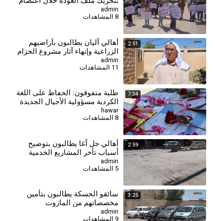
بتحريك ملف العودة خلال اعتصام
في الحسكة
admin
8 المشاهدات
أهالي آليان يطالبون بأراضيهم
2:51
الزراعية وإنهاء آثار مشروع الحزام
العربي
admin
11 المشاهدات
طلبة متفوقون: الحفاظ على اللغة
7:34
الكردية مسؤولية الأجيال الجديدة
hawar
8 المشاهدات
⁣أهالي جل آغا يطالبون بتوضيح
2:59
أسباب تأخر المشاريع الخدمية
والبلدية تبيّن الأسباب
admin
5 المشاهدات
سائقو الحسكة يطالبون بتأمين
3:25
مخصصاتهم من المازوت
admin
9 المشاهدات