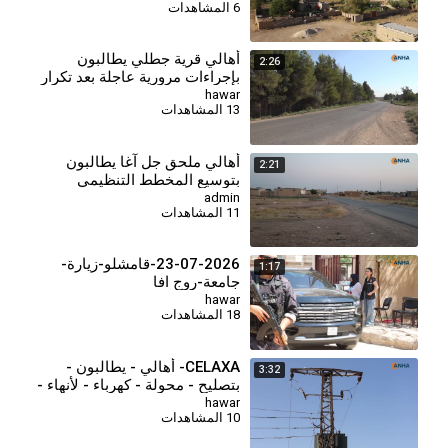
6 المشاهدات
أهالي قرية جطلي يطالبون
2:26
بإجراءات مرورية عاجلة بعد تكرار
الحوادث
hawar
13 المشاهدات
⁣أهالي ملحق جل آغا يطالبون
2:21
بتوسيع المخطط التنظيمي
للحصول على الخدمات الأساسية
admin
11 المشاهدات
23-07-2026-قامشلو-زيارة-
1:17
جامعة-روج افا
hawar
18 المشاهدات
CELAXA- أهالي - يطالبون -
3:32
بتصليح - محولة - كهرباء - لأنهاء -
معاناتهم - من انقطاع - تيار -
hawar
10 المشاهدات
الكهرباء