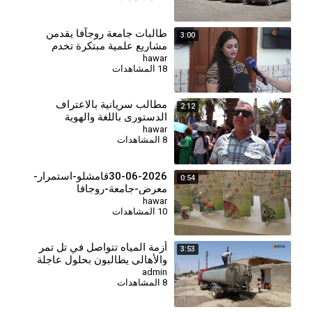
طالبات جامعة روجآفا يقدمن
3:00
مشاريع علمية مبتكرة تخدم
المجتمع
hawar
18 المشاهدات
مطالب سريانية بالاعتراف
2:12
الدستوري باللغة والهوية
hawar
8 المشاهدات
30-06-2026قامشلو-استمرار-
0:54
معرض-جامعة-روجافا
hawar
10 المشاهدات
⁣أزمة المياه تتواصل في تل تمر
3:53
والأهالي يطالبون بحلول عاجلة
admin
8 المشاهدات