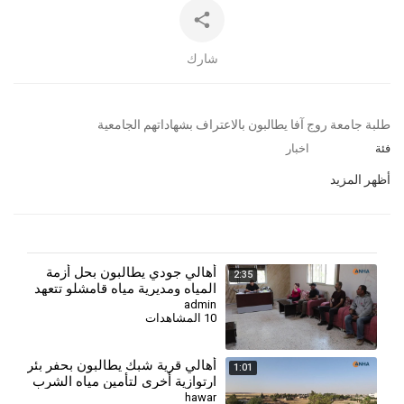
شارك
⁣⁣طلبة جامعة روج آفا يطالبون بالاعتراف بشهاداتهم الجامعية
فئة
اخبار
أظهر المزيد
أهالي جودي يطالبون بحل أزمة
2:35
المياه ومديرية مياه قامشلو تتعهد
بإجراءات إسعافية
admin
10 المشاهدات
أهالي قرية شبك يطالبون بحفر بئر
1:01
ارتوازية أخرى لتأمين مياه الشرب
hawar