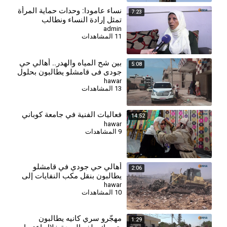
⁣نساء عامودا: وحدات حماية المرأة
7:23
تمثل إرادة النساء ونطالب
بالاعتراف بها في الدستور
admin
11 المشاهدات
السوري
بين شح المياه والهدر.. أهالي حي
5:08
جودي في قامشلو يطالبون بحلول
دائمة لأزمة المياه
hawar
13 المشاهدات
فعاليات الفنية في جامعة كوباني
14:52
hawar
9 المشاهدات
أهالي حي جودي في قامشلو
2:06
يطالبون بنقل مكب النفايات إلى
خارج المدينة
hawar
10 المشاهدات
مهجّرو سري كانيه يطالبون
1:29