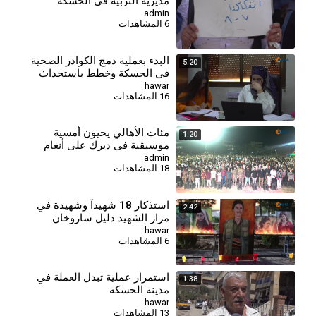
مديرية التربية في الحسكة
للمطالبة بالتثبيت وصرف
admin
6 المشاهدات
مستحقاتهم
البدء بعملية دمج الكوادر الصحية
5:20
في الحسكة وخطط باستحداث
مراكز جديدة
hawar
16 المشاهدات
مئات الأهالي يحيون أمسية
1:20
موسيقية في ديرك على أنغام
الأغاني الكردية
admin
18 المشاهدات
استذكار 18 شهيداً وشهيدة في
2:42
مزار الشهيد دليل ساروخان
بقامشلو
hawar
6 المشاهدات
استمرار عملية تبدل العملة في
1:38
مدينة الحسكة
hawar
13 المشاهدات