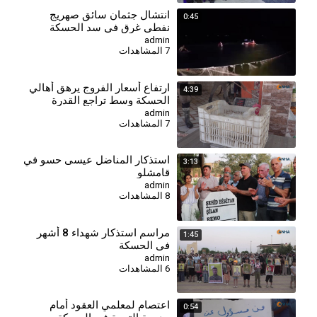
انتشال جثمان سائق صهريج
0:45
نفطي غرق في سد الحسكة
الجنوبي
admin
7 المشاهدات
⁣ارتفاع أسعار الفروج يرهق أهالي
4:39
الحسكة وسط تراجع القدرة
الشرائية
admin
7 المشاهدات
⁣استذكار المناضل عيسى حسو في
3:13
قامشلو
admin
8 المشاهدات
⁣مراسم استذكار شهداء 8 أشهر
1:45
في الحسكة
admin
6 المشاهدات
اعتصام لمعلمي العقود أمام
0:54