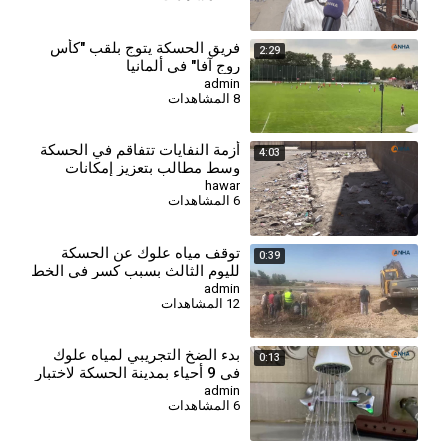
فريق الحسكة يتوج بلقب "كأس
2:29
روج آفا" في ألمانيا
admin
8 المشاهدات
أزمة النفايات تتفاقم في الحسكة
4:03
وسط مطالب بتعزيز إمكانات
قطاع النظافة
hawar
6 المشاهدات
توقف مياه علوك عن الحسكة
0:39
لليوم الثالث بسبب كسر في الخط
الرئيس
admin
12 المشاهدات
بدء الضخ التجريبي لمياه علوك
0:13
في 9 أحياء بمدينة الحسكة لاختبار
الشبكة
admin
6 المشاهدات