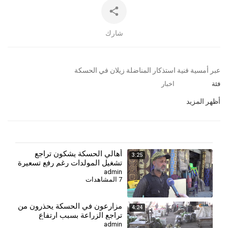
شارك
⁣عبر أمسية فنية استذكار المناضلة زيلان في الحسكة
فئة
اخبار
أظهر المزيد
⁣أهالي الحسكة يشكون تراجع
3:25
تشغيل المولدات رغم رفع تسعيرة
الأمبير
admin
7 المشاهدات
⁣مزارعون في الحسكة يحذرون من
4:24
تراجع الزراعة بسبب ارتفاع
التكاليف وأزمة العملة
admin