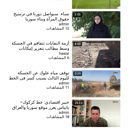
⁣نساء: سنواصل دورنا في ترسيخ
3:03
حقوق المرأة وبناء سوريا
الديمقراطية
admin
12 المشاهدات
أزمة النفايات تتفاقم في الحسكة
4:03
وسط مطالب بتعزيز إمكانات
قطاع النظافة
hawar
6 المشاهدات
توقف مياه علوك عن الحسكة
0:39
لليوم الثالث بسبب كسر في الخط
الرئيس
admin
11 المشاهدات
⁣خبير اقتصادي: خط كركوك–
25:32
بانياس يعزز موقع سوريا والعراق
ويقلص النفوذ التركي
admin
18 المشاهدات