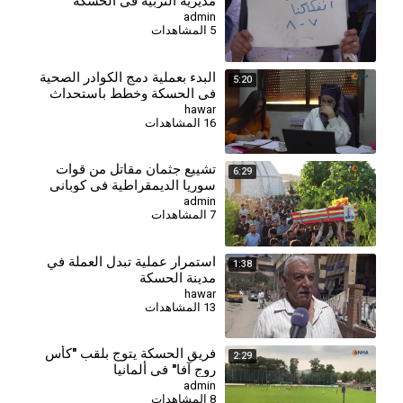
مديرية التربية في الحسكة
للمطالبة بالتثبيت وصرف
admin
5 المشاهدات
مستحقاتهم
البدء بعملية دمج الكوادر الصحية
5:20
في الحسكة وخطط باستحداث
مراكز جديدة
hawar
16 المشاهدات
⁣تشييع جثمان مقاتل من قوات
6:29
سوريا الديمقراطية في كوباني
admin
7 المشاهدات
استمرار عملية تبدل العملة في
1:38
مدينة الحسكة
hawar
13 المشاهدات
فريق الحسكة يتوج بلقب "كأس
2:29
روج آفا" في ألمانيا
admin
8 المشاهدات