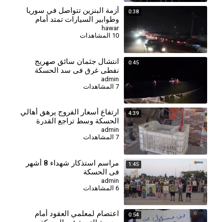
أزمة البنزين تتواصل في سوريا
0:38
وطوابير السيارات تمتد أمام
محطات الوقود
hawar
10 المشاهدات
انتشال جثمان سائق صهريج
0:45
نفطي غرق في سد الحسكة
الجنوبي
admin
7 المشاهدات
⁣ارتفاع أسعار الفروج يرهق أهالي
4:39
الحسكة وسط تراجع القدرة
الشرائية
admin
7 المشاهدات
⁣مراسم استذكار شهداء 8 أشهر
1:45
في الحسكة
admin
6 المشاهدات
اعتصام لمعلمي العقود أمام
0:54