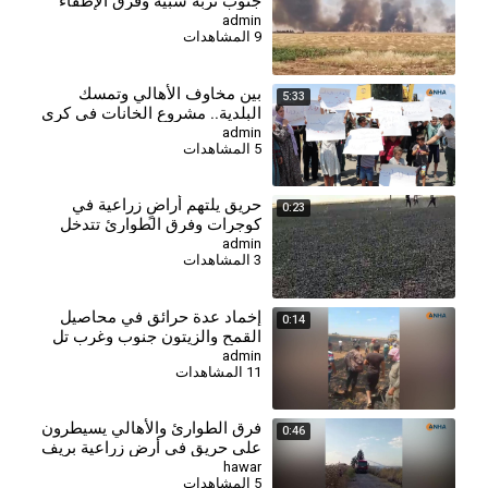
جنوب تربه سبيه وفرق الإطفاء
تتدخل
admin
9 المشاهدات
بين مخاوف الأهالي وتمسك
5:33
البلدية.. مشروع الخانات في كري
صوير بانتظار الحسم
admin
5 المشاهدات
حريق يلتهم أراضٍ زراعية في
0:23
كوجرات وفرق الطوارئ تتدخل
وتسيطر عليه
admin
3 المشاهدات
إخماد عدة حرائق في محاصيل
0:14
القمح والزيتون جنوب وغرب تل
تمر
admin
11 المشاهدات
فرق الطوارئ والأهالي يسيطرون
0:46
على حريق في أرض زراعية بريف
تل تمر
hawar
5 المشاهدات