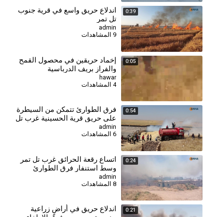
اندلاع حريق واسع في قرية جنوب
0:39
تل تمر
admin
9 المشاهدات
إخماد حريقين في محصول القمح
0:05
والفراز بريف الدرباسية
hawar
4 المشاهدات
فرق الطوارئ تتمكن من السيطرة
0:54
على حريق قرية الحسينية غرب تل
تمر
admin
6 المشاهدات
اتساع رقعة الحرائق غرب تل تمر
0:24
وسط استنفار فرق الطوارئ
admin
8 المشاهدات
اندلاع حريق في أراضٍ زراعية
0:21