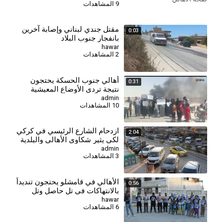
9 المشاهدات
مقتل جندي لبناني وإصابة آخرين
0:03
بانفجار جنوب البلاد
hawar
2 المشاهدات
⁣أهالي جنوب الحسكة يحتجون
0:31
نتيجة تردي الأوضاع المعيشية
والخدمية
admin
10 المشاهدات
⁣ازدحام الشارع الرئيسي في كركي
2:04
لكي يثير شكاوى الأهالي والبلدية
تعد بحلول قريبة
admin
3 المشاهدات
الأهالي في قامشلو يحتجون تنديداً
0:56
بالانتهاكات في تل حاصل وتل
عران
hawar
6 المشاهدات