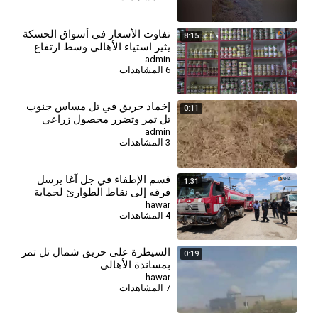
⁣تفاوت الأسعار في أسواق الحسكة
8:15
يثير استياء الأهالي وسط ارتفاع
تكاليف المعيشة
admin
6 المشاهدات
إخماد حريق في تل مساس جنوب
0:11
تل تمر وتضرر محصول زراعي
وحصادة
admin
3 المشاهدات
قسم الإطفاء في جل آغا يرسل
1:31
فرقه إلى نقاط الطوارئ لحماية
الموسم الزراعي
hawar
4 المشاهدات
السيطرة على حريق شمال تل تمر
0:19
بمساندة الأهالي
hawar
7 المشاهدات