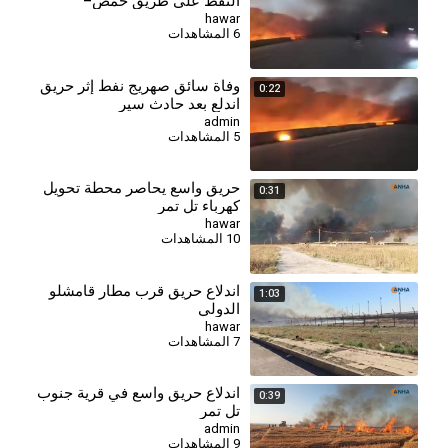
النفط على طريق حمص–
طرطوس
hawar
6 المشاهدات
وفاة سائق صهريج نفط إثر حريق
0:22
اندلع بعد حادث سير
admin
5 المشاهدات
حريق واسع يحاصر محطة تحويل
0:31
كهرباء تل تمر
hawar
10 المشاهدات
اندلاع حريق قرب مطار قامشلو
1:03
الدولي
hawar
7 المشاهدات
اندلاع حريق واسع في قرية جنوب
0:39
تل تمر
admin
9 المشاهدات