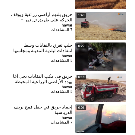
حريق يلتهم أراضي زراعية ويوقف
1:48
الحركة على طريق تل تمر –
الحسكة
hawar
7 المشاهدات
حلب تغرق بالنفايات وسط
0:22
انتقادات لبلدية المدينة ومجلسها
(1)
hawar
5 المشاهدات
حريق في مكب النفايات بجل آغا
0:38
يهدد الأراضي الزراعية المحيطة
hawar
5 المشاهدات
إخماد حريق في حقل قمح بريف
0:06
الدرباسية
hawar
7 المشاهدات