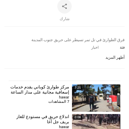
شارك
⁣فرق الطوارئ في تل تمر تسيطر على حريق جنوب المدينة
فئة
اخبار
أظهر المزيد
مركز طوارئ كوباني يقدم خدمات
7:25
إسعافية مجانية على مدار الساعة
لأهالي المدينة وريفها
hawar
7 المشاهدات
اندلاع حريق في مستودع للغاز
0:08
بريف جل آغا
hawar