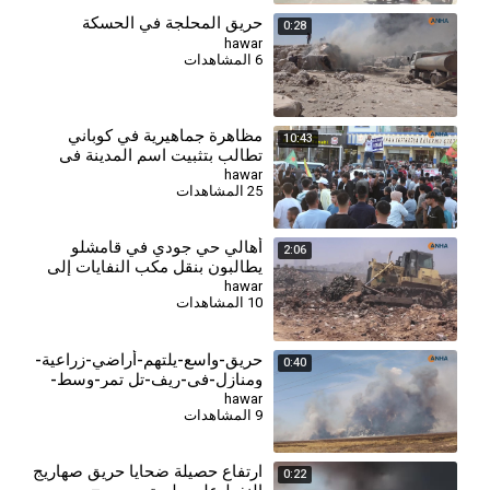
حريق المحلجة في الحسكة
0:28
hawar
6 المشاهدات
مظاهرة جماهيرية في كوباني
10:43
تطالب بتثبيت اسم المدينة في
الوثائق الرسمية
hawar
25 المشاهدات
أهالي حي جودي في قامشلو
2:06
يطالبون بنقل مكب النفايات إلى
خارج المدينة
hawar
10 المشاهدات
حريق-واسع-يلتهم-أراضي-زراعية-
0:40
ومنازل-في-ريف-تل تمر-وسط-
مناشدات-لتدخل-عاجل
hawar
9 المشاهدات
ارتفاع حصيلة ضحايا حريق صهاريج
0:22