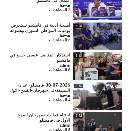
عثمان في قامشلو
hawar
2 المشاهدات
أمسية أدبية في قامشلو تستعرض
4:25
يوميات المواطن السوري وهمومه
المعيشية
hawar
5 المشاهدات
⁣استذكار المناضل عيسى حسو في
3:13
قامشلو
admin
8 المشاهدات
30-07-2026-قامشلو-اعداد-
1:13
السليقة-في-مهرجان-القمح-الاول
(8)
hawar
4 المشاهدات
اختتام فعاليات مهرجان القمح
3:42
الأول في قامشلو
admin
8 المشاهدات