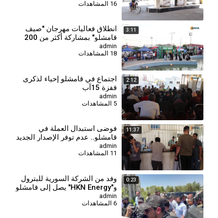
16 المشاهدات
انطلاق فعاليات مهرجان "صيف
3:11
قامشلو" بمشاركة أكثر من 200
شركة
admin
18 المشاهدات
اجتماع في قامشلو إحياء لذكرى
2:12
قفزة 15آب
admin
5 المشاهدات
⁣فوضى استبدال العملة في
11:37
قامشلو.. عدم توفر الإصدار الجديد
يفاقم معاناة المواطنين
admin
11 المشاهدات
وفد من الشركة السورية للبترول
0:23
و"HKN Energy" يصل إلى قامشلو
admin
6 المشاهدات