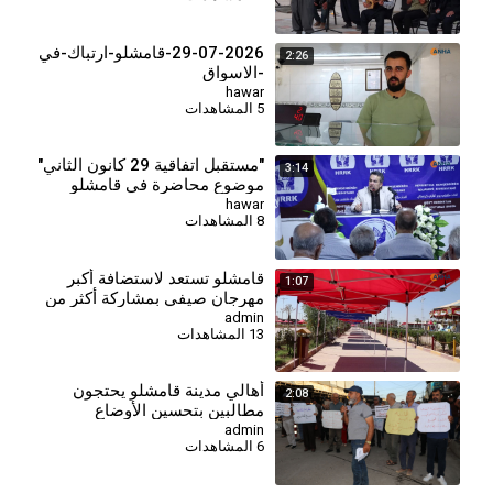
29-07-2026-قامشلو-ارتباك-في
2:26
-الاسواق
hawar
5 المشاهدات
"مستقبل اتفاقية 29 كانون الثاني"
3:14
موضوع محاضرة في قامشلو
hawar
8 المشاهدات
⁣قامشلو تستعد لاستضافة أكبر
1:07
مهرجان صيفي بمشاركة أكثر من
230 شركة
admin
13 المشاهدات
أهالي مدينة قامشلو يحتجون
2:08
مطالبين بتحسين الأوضاع
المعيشية والخدمية
admin
6 المشاهدات