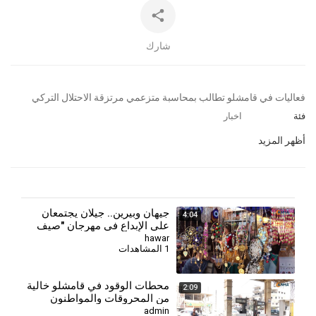
شارك
⁣فعاليات في قامشلو تطالب بمحاسبة متزعمي مرتزقة الاحتلال التركي
فئة
اخبار
أظهر المزيد
جيهان وبيرين.. جيلان يجتمعان
4:04
على الإبداع في مهرجان "صيف
قامشلو"
hawar
1 المشاهدات
⁣محطات الوقود في قامشلو خالية
2:09
من المحروقات والمواطنون
يطالبون بحل أزمة الوقود والعملة
admin