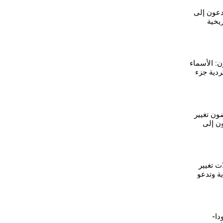
دعون إلى
ريخية
ية
: الأسماء
ردية جزء
ون تغيير
ن إلى
 الكردية
ت تغيير
ة وتدعو
للغة
عامودا-