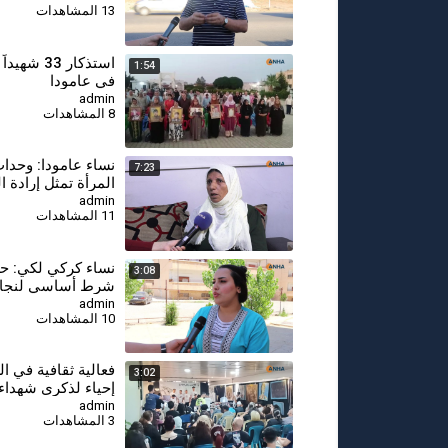
13 المشاهدات
استذكار 33 ش
1:54
في عامودا
admin
8 المشاهدات
⁣نساء عامودا: وحدا
7:23
المرأة تمثل إرادة ا
ونطالب بالاعتراف 
admin
11 المشاهدات
الدستور السوري
⁣نساء كركي لكي: حر
3:08
شرط أساسي لنجاح
السلام وحل القضية 
admin
10 المشاهدات
فعالية ثقافية في ال
3:02
إحياء لذكرى شهداء
تموز
admin
3 المشاهدات