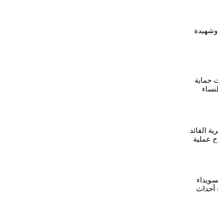
هيداً وشهيدة
ت حماية
لنساء
بها في
ية القائد
 عملية
الكردية
سويداء
 أحداث