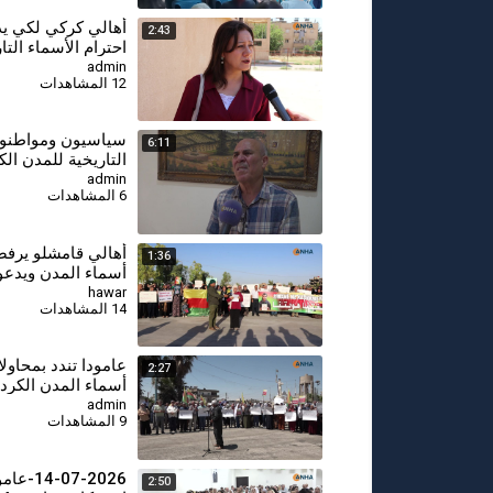
أهالي كركي لكي ي
2:43
احترام الأسماء التا
للمدن والقرى الكرد
admin
12 المشاهدات
⁣سياسيون ومواطنون
6:11
التاريخية للمدن الك
من هوية المنطقة
admin
6 المشاهدات
أهالي قامشلو يرفض
1:36
أسماء المدن ويدعو
احترام الهوية واللغة
hawar
14 المشاهدات
عامودا تندد بمحاولا
2:27
أسماء المدن الكردي
إلى احترام الهوية وا
admin
9 المشاهدات
14-07-2026-
2:50