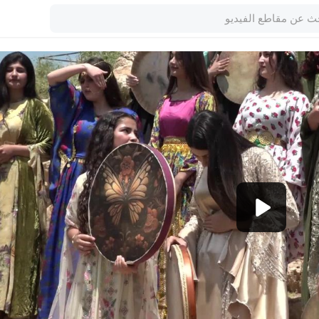
1080p
360p
240p