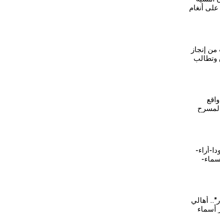
لى أنغام
 من إنجاز
 وتطالب
الزفت
اقع
المسرح
1-عامودا-أراء-
سماء-
ر".. أهالي
 أسماء
ية