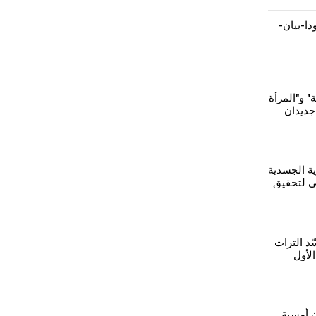
0-عامودا-بيان-
 و"المرأة
 جديدان
كرة
ية الجسدية
 لتحقيق
الكردية
ّد التراث
لأول
ن أمسية