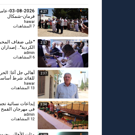
3-08-2026
4:27
فرمان-شمكال
hawar
7 المشاهدات
⁣"على ضفاف المحبة"
2:57
الكردية".. إصداران
يوثقان الهوية والذا
admin
6 المشاهدات
أهالي جل آغا: الحر
2:37
للقائد شرط أساسي
السلام وحل القضية 
hawar
13 المشاهدات
⁣إبداعات نسائية تجس
3:34
في مهرجان القمح ا
admin
12 المشاهدات
مئات الأهالي يحيو