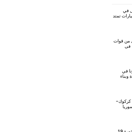
ل في
ارات تمتد
ل من قوات
 في
نا في
وبناء
 كركوك–
وريا
وذ التركي
⁣رمزية محمد: بروح ثورة 19