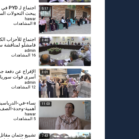
اجتماع لـ 
5:17
يبحث التحولات الس
ومستقبل الحل في 
hawar
8 المشاهدات
⁣اجتماع للأحزاب الك
3:40
قامشلو لمناقشة سب
وحدة الموقف الكر
admin
16 المشاهدات
⁣الإفراج عن دفعة ج
3:01
أسرى قوات سوريا
الديمقراطية
admin
12 المشاهدات
نساء-في-الدرباسية
11:03
أهمية-وحدة-الصف-
ودور-المرأة-في-حم
hawar
5 المشاهدات
مكتسبات-الثورة-2026-6-14
⁣تشييع جثمان مقات
7:43