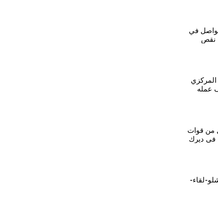
تواصل في
 نقص
المركزي
 عمله
 من قوات
 في ديرك
2-قامشلو-لقاء-