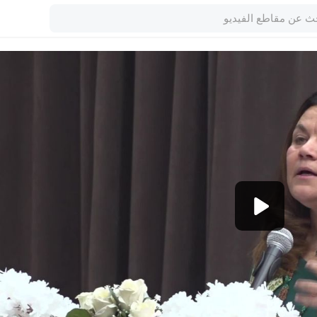
1080p
360p
240p