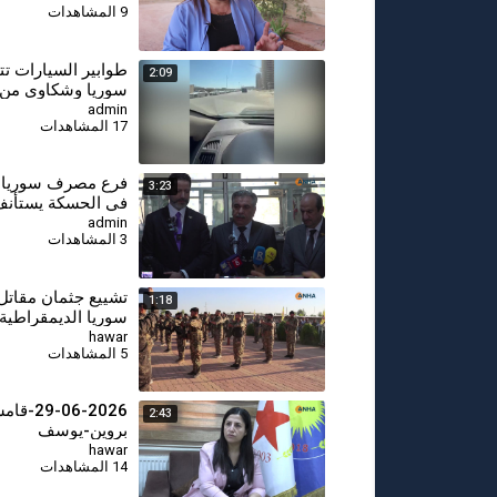
9 المشاهدات
طوابير السيارات ت
2:09
سوريا وشكاوى من
المخصصات
admin
17 المشاهدات
فرع مصرف سوريا 
3:23
في الحسكة يستأنف
admin
3 المشاهدات
تشييع جثمان مقاتل
1:18
سوريا الديمقراطية
hawar
5 المشاهدات
9-06-2026
2:43
بروين-يوسف
hawar
14 المشاهدات