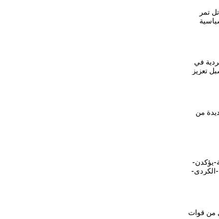
PYD في تل تمر
ياسية
سوريا
ردية في
ل تعزيز
دي
ديدة من
-يؤكدن-
الكردي-
اية-
ل من قوات