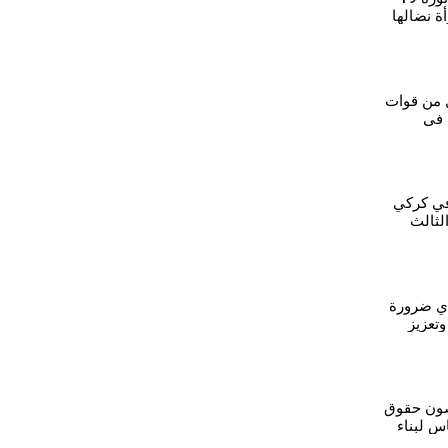
ة نضالها
بل
ل من قوات
 في
 في كركي
لثالث
ي ضرورة
تعزيز
صون حقوق
س لبناء