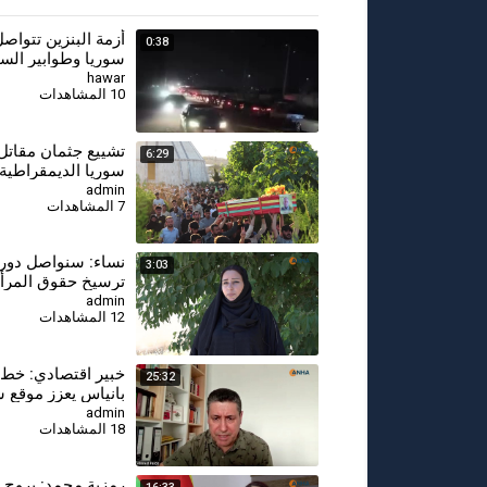
أزمة البنزين تتواص
0:38
سوريا وطوابير السي
أمام محطات الوقود
hawar
10 المشاهدات
⁣تشييع جثمان مقات
6:29
سوريا الديمقراطية
كوباني
admin
7 المشاهدات
⁣نساء: سنواصل دور
3:03
ترسيخ حقوق المرأة 
سوريا الديمقراطية
admin
12 المشاهدات
⁣خبير اقتصادي: خط
25:32
بانياس يعزز موقع س
والعراق ويقلص النف
admin
18 المشاهدات