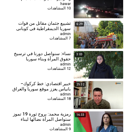
محطات الوقود
hawar
10 المشاهدات
⁣تشييع جثمان مقاتل من قوات
6:29
سوريا الديمقراطية في كوباني
admin
7 المشاهدات
⁣نساء: سنواصل دورنا في ترسيخ
3:03
حقوق المرأة وبناء سوريا
الديمقراطية
admin
12 المشاهدات
⁣خبير اقتصادي: خط كركوك–
25:32
بانياس يعزز موقع سوريا والعراق
ويقلص النفوذ التركي
admin
18 المشاهدات
⁣رمزية محمد: بروح ثورة 19 تموز
16:33
ستواصل المرأة نضالها لبناء
سوريا المستقبل
admin
9 المشاهدات