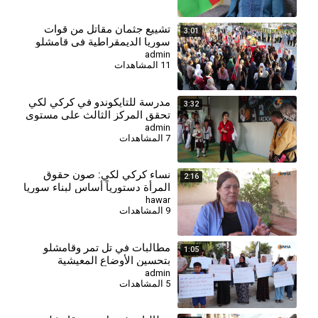
⁣تشييع جثمان مقاتل من قوات
3:01
سوريا الديمقراطية في قامشلو
admin
11 المشاهدات
⁣مدرسة للتايكوندو في كركي لكي
3:32
تحقق المركز الثالث على مستوى
سوريا
admin
7 المشاهدات
نساء كركي لكي: صون حقوق
2:16
المرأة دستورياً أساس لبناء سوريا
ديمقراطية
hawar
9 المشاهدات
⁣مطالبات في تل تمر وقامشلو
1:05
بتحسين الأوضاع المعيشية
admin
5 المشاهدات