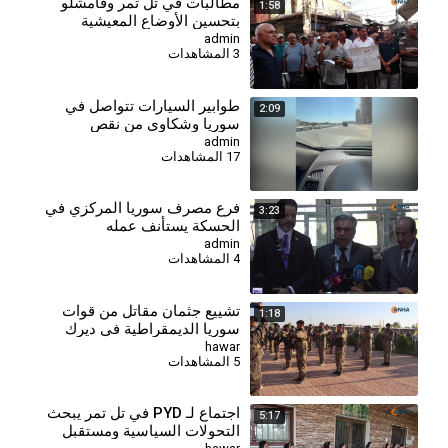
⁣مطالبات في تل تمر وقامشلو
1:58
بتحسين الأوضاع المعيشية
admin
3 المشاهدات
طوابير السيارات تتواصل في
2:09
سوريا وشكاوى من نقص
المخصصات
admin
17 المشاهدات
فرع مصرف سوريا المركزي في
3:23
الحسكة يستأنف عمله
admin
4 المشاهدات
تشييع جثمان مقاتل من قوات
1:18
سوريا الديمقراطية في ديرك
hawar
5 المشاهدات
اجتماع لـ PYD في تل تمر يبحث
5:17
التحولات السياسية ومستقبل