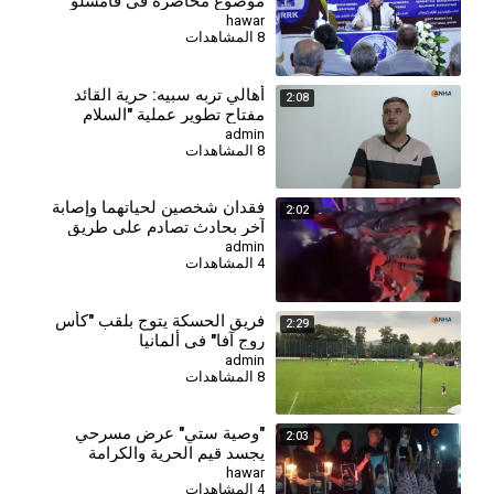
موضوع محاضرة في قامشلو
hawar
8 المشاهدات
⁣أهالي تربه سبيه: حرية القائد
2:08
مفتاح تطوير عملية "السلام
والمجتمع الديمقراطي"
admin
8 المشاهدات
فقدان شخصين لحياتهما وإصابة
2:02
آخر بحادث تصادم على طريق
حمص–طرطوس
admin
4 المشاهدات
فريق الحسكة يتوج بلقب "كأس
2:29
روج آفا" في ألمانيا
admin
8 المشاهدات
"وصية ستي" عرض مسرحي
2:03
يجسد قيم الحرية والكرامة
hawar
4 المشاهدات