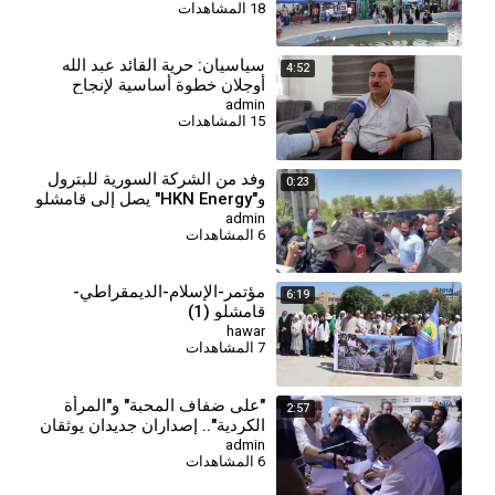
18 المشاهدات
⁣سياسيان: حرية القائد عبد الله
4:52
أوجلان خطوة أساسية لإنجاح
عملية السلام
admin
15 المشاهدات
وفد من الشركة السورية للبترول
0:23
و"HKN Energy" يصل إلى قامشلو
admin
6 المشاهدات
مؤتمر-الإسلام-الديمقراطي-
6:19
قامشلو (1)
hawar
7 المشاهدات
⁣"على ضفاف المحبة" و"المرأة
2:57
الكردية".. إصداران جديدان يوثقان
الهوية والذاكرة
admin
6 المشاهدات