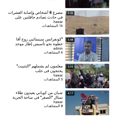
مصرع 8 أشخاص وإصابة العشرات
0:26
في حادث تصادم حافلتين على
طريق دير الزور - دمشق
hawar
16 المشاهدات
"كونفرانس سينمائيي روج آفا
5:48
خطوة نحو تأسيس إطار موحد
وتجاوز تحديات القطاع"
admin
6 المشاهدات
معلمون لم يشملهم "التثبيت"
0:35
يحتجون في حلب
hawar
5 المشاهدات
شبان من كوباني يعيدون طلاء
4:17
تمثال "الصقر" في ساحة الحرية
بألوان العلم الكردي
hawar
8 المشاهدات