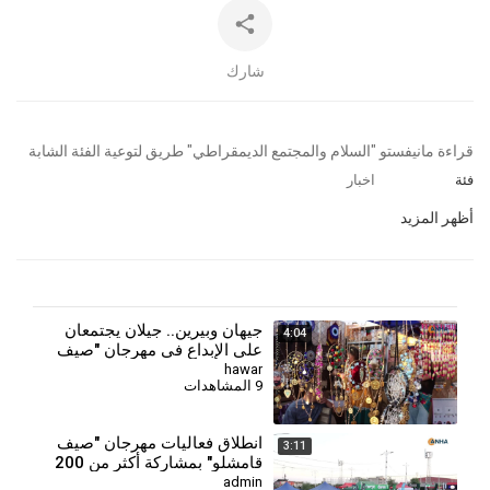
شارك
⁣قراءة مانيفستو "السلام والمجتمع الديمقراطي" طريق لتوعية الفئة الشابة
فئة
اخبار
أظهر المزيد
جيهان وبيرين.. جيلان يجتمعان
4:04
على الإبداع في مهرجان "صيف
قامشلو"
hawar
9 المشاهدات
انطلاق فعاليات مهرجان "صيف
3:11
قامشلو" بمشاركة أكثر من 200
شركة
admin