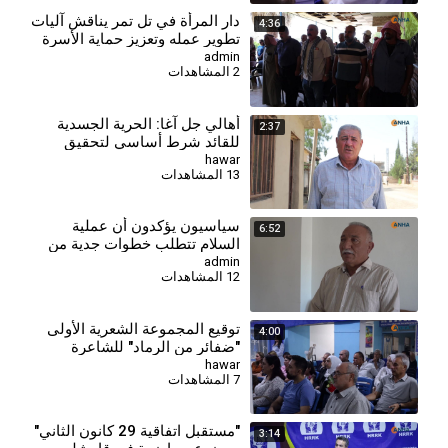
دار المرأة في تل تمر يناقش آليات
4:36
تطوير عمله وتعزيز حماية الأسرة
والمجتمع
admin
2 المشاهدات
أهالي جل آغا: الحرية الجسدية
2:37
للقائد شرط أساسي لتحقيق
السلام وحل القضية الكردية
hawar
13 المشاهدات
⁣سياسيون يؤكدون أن عملية
6:52
السلام تتطلب خطوات جدية من
الدولة التركية
admin
12 المشاهدات
توقيع المجموعة الشعرية الأولى
4:00
"ضفائر من الرماد" للشاعرة
نورهان حسن
hawar
7 المشاهدات
"مستقبل اتفاقية 29 كانون الثاني"
3:14