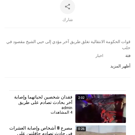
شارك
⁣قوات الحكومة الانتقالية تغلق طريق آخر مؤدي إلى حيي الشيخ مقصود في
حلب
فئة
اخبار
أظهر المزيد
فقدان شخصين لحياتهما وإصابة
2:02
آخر بحادث تصادم على طريق
حمص–طرطوس
admin
4 المشاهدات
مصرع 8 أشخاص وإصابة العشرات
0:26
في حادث تصادم حافلتين على