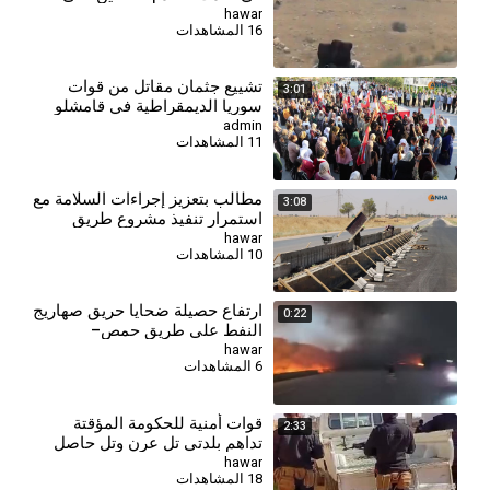
طريق دير الزور - دمشق
hawar
16 المشاهدات
⁣تشييع جثمان مقاتل من قوات
3:01
سوريا الديمقراطية في قامشلو
admin
11 المشاهدات
مطالب بتعزيز إجراءات السلامة مع
3:08
استمرار تنفيذ مشروع طريق
قامشلو – ديرك
hawar
10 المشاهدات
ارتفاع حصيلة ضحايا حريق صهاريج
0:22
النفط على طريق حمص–
طرطوس
hawar
6 المشاهدات
قوات أمنية للحكومة المؤقتة
2:33
تداهم بلدتي تل عرن وتل حاصل
hawar
18 المشاهدات