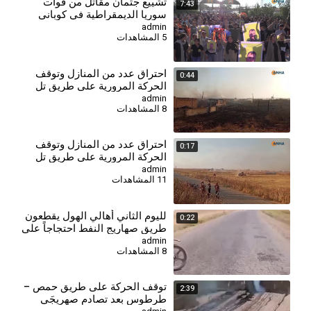
⁣تشييع جثمان مقاتل من قوات
7:43
سوريا الديمقراطية في كوباني
admin
5 المشاهدات
احتراق عدد من المنازل وتوقف
0:44
الحركة المرورية على طريق تل
تمر - زركان
admin
8 المشاهدات
احتراق عدد من المنازل وتوقف
0:17
الحركة المرورية على طريق تل
تمر - زركان
admin
11 المشاهدات
لليوم الثاني أهالي الهول يقطعون
0:22
طريق صهاريج النفط احتجاجاً على
تدهور الخدمات
admin
8 المشاهدات
توقف الحركة على طريق حمص –
2:39
طرطوس بعد تصادم صهريجَي