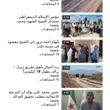
نفط
admin
9 المشاهدات
⁣مؤتمر الإسلام الديمقراطي
5:02
يستذكر الشيخ الشهيد محمد
معشوق الخزنوي
hawar
6 المشاهدات
إلهام أحمد تزور حي الشيخ مقصود
2:28
في مدينة حلب
hawar
19 المشاهدات
بدء أعمال تأهيل طريق ديرك –
0:40
برآف بطول 18 كيلومتراً
hawar
10 المشاهدات
حسن محمد علي يؤكد أن المرحلة
4:40
الانتقالية تتطلب تحقيق العدالة
الانتقالية ومحاسبة المتورطين
hawar
7 المشاهدات