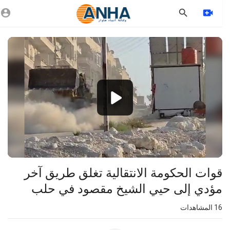
Vide
Playe
1080p
360p
240p
auto
⁣قوات الحكومة الانتقالية تغلق طريق آخر
مؤدي إلى حيي الشيخ مقصود في حلب
16
المشاهدات