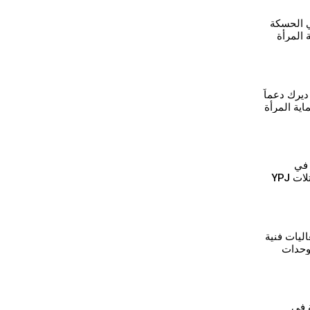
ي الحسكة
 المرأة
يرك دعماً
ية المرأة
 في
ت YPJ
اليات فنية
وحدات
 في