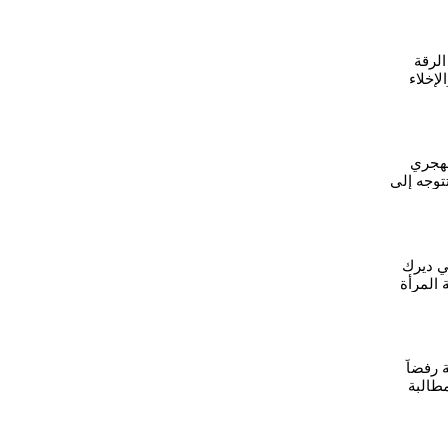
الرقة
لإخلاء
مهجري
توجه إلى
ي ديرك
 المرأة
 رفضاً
طالبة