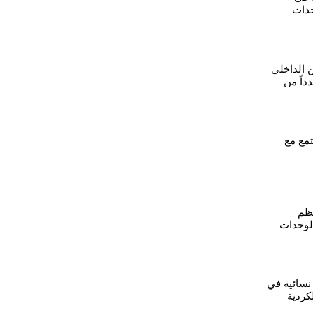
حدات
ن الداخلي
داً من
لرقة
مع مع
نظم
 لوحدات
 نسائية في
لكردية