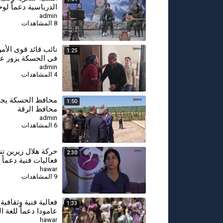
الدرباسية دعماً لو
حماية المرأة
admin
8 المشاهدات
⁣نائب قائد قوى الأم
1:25
في الحسكة يزور عد
الأسر الكردية في ا
admin
4 المشاهدات
⁣محافظ الحسكة يجت
1:50
محافظ الرقة
admin
6 المشاهدات
حركة هلال زيرين ت
2:30
فعاليات فنية دعماً
حماية المرأة
hawar
9 المشاهدات
فعالية فنية وثقافية
1:33
عامودا دعماً للغة ا
hawar