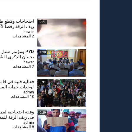
احتجاجات وقطع ط
0:21
ريف الرقة رفضاً لآل
استبدال العملة
hawar
2 المشاهدات
PYD ومؤتمر ستار
3:28
14 تموز
hawar
7 المشاهدات
⁣⁣فعالية فنية في قام
5:33
لوحدات حماية المر
admin
13 المشاهدات
وقفة احتجاجية لعما
0:29
في ريف الرقة للمط
برواتبهم المتأخرة
admin
8 المشاهدات