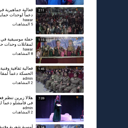
فعالية جماهيرية ف
2:11
دعماً لوحدات حماية
hawar
5 المشاهدات
حفلة موسيقية في د
1:15
لمقاتلات وحدات حما
hawar
8 المشاهدات
⁣فعالية ثقافية وفنية
1:45
الحسكة دعماً لمقاتلا
admin
2 المشاهدات
⁣هلالا زيرين تنظم فع
7:09
في قامشلو دعماً ل
حماية المرأة
admin
2 المشاهدات
⁣أمسية شعرية وفنية
1:54