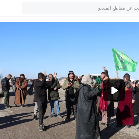
1080p
360p
240p