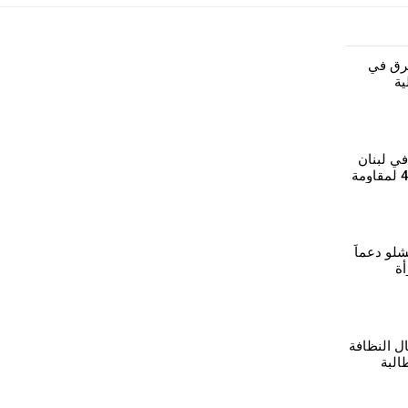
رق في
ية
 في لبنان
يحييان الذكرى الـ44 لمقاومة
شلو دعماً
أة
ل النظافة
البة