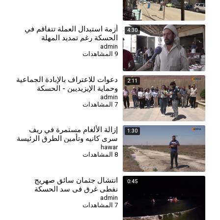
⁣أزمة استبدال العملة تتفاقم في
4:30
الحسكة رغم تمديد المهلة
admin
9 المشاهدات
دعوات للاعتراف بالإبادة الجماعية
2:11
وحماية الإيزيديين - الحسكة
admin
7 المشاهدات
إزالة الألغام مستمرة في ريف
1:30
سري كانيه وتأمين الطرق الرئيسة
hawar
8 المشاهدات
انتشال جثمان سائق صهريج
0:45
نفطي غرق في سد الحسكة
الجنوبي
admin
7 المشاهدات