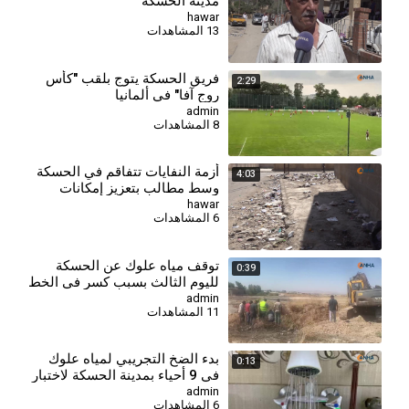
مدينة الحسكة
hawar
13 المشاهدات
فريق الحسكة يتوج بلقب "كأس
2:29
روج آفا" في ألمانيا
admin
8 المشاهدات
أزمة النفايات تتفاقم في الحسكة
4:03
وسط مطالب بتعزيز إمكانات
قطاع النظافة
hawar
6 المشاهدات
توقف مياه علوك عن الحسكة
0:39
لليوم الثالث بسبب كسر في الخط
الرئيس
admin
11 المشاهدات
بدء الضخ التجريبي لمياه علوك
0:13
في 9 أحياء بمدينة الحسكة لاختبار
الشبكة
admin
6 المشاهدات