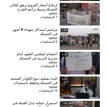
⁣ارتفاع أسعار الفروج يرهق أهالي
4:39
الحسكة وسط تراجع القدرة
الشرائية
admin
7 المشاهدات
⁣مراسم استذكار شهداء 8 أشهر
1:45
في الحسكة
admin
6 المشاهدات
اعتصام لمعلمي العقود أمام
0:54
مديرية التربية في الحسكة
للمطالبة بالتثبيت وصرف
admin
5 المشاهدات
مستحقاتهم
البدء بعملية دمج الكوادر الصحية
5:20
في الحسكة وخطط باستحداث
مراكز جديدة
hawar
16 المشاهدات
استمرار عملية تبدل العملة في
1:38