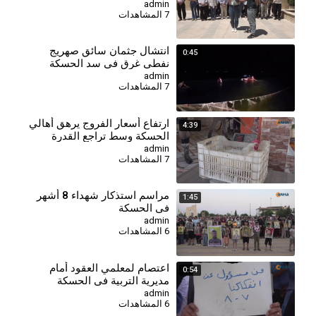
admin
7 المشاهدات
انتشال جثمان سائق صهريج
0:45
نفطي غرق في سد الحسكة
الجنوبي
admin
7 المشاهدات
⁣ارتفاع أسعار الفروج يرهق أهالي
4:39
الحسكة وسط تراجع القدرة
الشرائية
admin
7 المشاهدات
⁣مراسم استذكار شهداء 8 أشهر
1:45
في الحسكة
admin
6 المشاهدات
اعتصام لمعلمي العقود أمام
0:54
مديرية التربية في الحسكة
للمطالبة بالتثبيت وصرف
admin
6 المشاهدات
مستحقاتهم