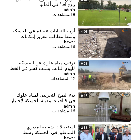
روج آفا" في ألمانيا
admin
8 المشاهدات
أزمة النفايات تتفاقم في الحسكة
4:03
وسط مطالب بتعزيز إمكانات
قطاع النظافة
hawar
6 المشاهدات
توقف مياه علوك عن الحسكة
0:39
لليوم الثالث بسبب كسر في الخط
الرئيس
admin
12 المشاهدات
بدء الضخ التجريبي لمياه علوك
0:13
في 9 أحياء بمدينة الحسكة لاختبار
الشبكة
admin
6 المشاهدات
استقبالات شعبية لمديري
2:38
المناطق في الحسكة وسط
تأكيدات على خدمة المواطنين
hawar