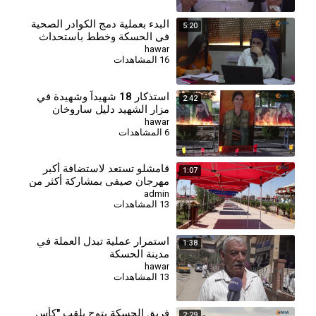
البدء بعملية دمج الكوادر الصحية
5:20
في الحسكة وخطط باستحداث
مراكز جديدة
hawar
16 المشاهدات
استذكار 18 شهيداً وشهيدة في
2:42
مزار الشهيد دليل ساروخان
بقامشلو
hawar
6 المشاهدات
⁣قامشلو تستعد لاستضافة أكبر
1:07
مهرجان صيفي بمشاركة أكثر من
230 شركة
admin
13 المشاهدات
استمرار عملية تبدل العملة في
1:38
مدينة الحسكة
hawar
13 المشاهدات
فريق الحسكة يتوج بلقب "كأس
2:29