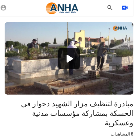
Vide
Playe
1080p
360p
240p
auto
مبادرة لتنظيف مزار الشهيد دجوار في
الحسكة بمشاركة مؤسسات مدنية
وعسكرية
8
المشاهدات