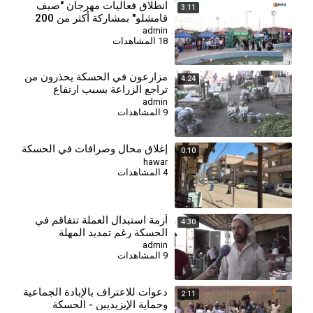
انطلاق فعاليات مهرجان "صيف
3:11
قامشلو" بمشاركة أكثر من 200
شركة
admin
18 المشاهدات
⁣مزارعون في الحسكة يحذرون من
4:24
تراجع الزراعة بسبب ارتفاع
التكاليف وأزمة العملة
admin
9 المشاهدات
إغلاق محال وصرافات في الحسكة
0:10
hawar
4 المشاهدات
⁣أزمة استبدال العملة تتفاقم في
4:30
الحسكة رغم تمديد المهلة
admin
9 المشاهدات
دعوات للاعتراف بالإبادة الجماعية
2:11
وحماية الإيزيديين - الحسكة