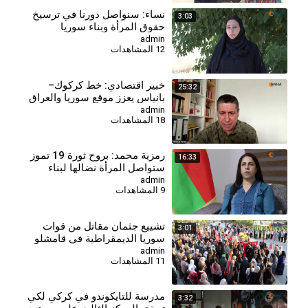
⁣نساء: سنواصل دورنا في ترسيخ
3:03
حقوق المرأة وبناء سوريا
الديمقراطية
admin
12 المشاهدات
⁣خبير اقتصادي: خط كركوك–
25:32
بانياس يعزز موقع سوريا والعراق
ويقلص النفوذ التركي
admin
18 المشاهدات
⁣رمزية محمد: بروح ثورة 19 تموز
16:33
ستواصل المرأة نضالها لبناء
سوريا المستقبل
admin
9 المشاهدات
⁣تشييع جثمان مقاتل من قوات
3:01
سوريا الديمقراطية في قامشلو
admin
11 المشاهدات
⁣مدرسة للتايكوندو في كركي لكي
3:32