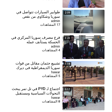
طوابير السيارات تتواصل في
2:09
سوريا وشكاوى من نقص
المخصصات
admin
17 المشاهدات
فرع مصرف سوريا المركزي في
3:23
الحسكة يستأنف عمله
admin
4 المشاهدات
تشييع جثمان مقاتل من قوات
1:18
سوريا الديمقراطية في ديرك
hawar
5 المشاهدات
اجتماع لـ PYD في تل تمر يبحث
5:17
التحولات السياسية ومستقبل
الحل في سوريا
hawar
8 المشاهدات