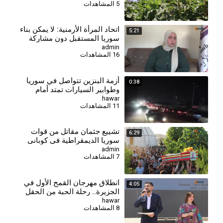
5 المشاهدات
⁣اتحاد المرأة الأرمنية: لا يمكن بناء
5:21
سوريا المستقبل دون مشاركة
جميع النساء
admin
16 المشاهدات
أزمة البنزين تتواصل في سوريا
0:38
وطوابير السيارات تمتد أمام
محطات الوقود
hawar
11 المشاهدات
⁣تشييع جثمان مقاتل من قوات
6:29
سوريا الديمقراطية في كوباني
admin
7 المشاهدات
انطلاق مهرجان القمح الأول في
4:05
الجزيرة.. رحلة الحبة من الحقل
إلى المائدة
hawar
8 المشاهدات