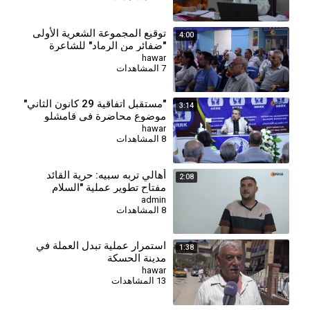
توقيع المجموعة الشعرية الأولى
4:00
"ضفائر من الرماد" للشاعرة
نورهان حسن
hawar
7 المشاهدات
"مستقبل اتفاقية 29 كانون الثاني"
3:14
موضوع محاضرة في قامشلو
hawar
8 المشاهدات
⁣أهالي تربه سبيه: حرية القائد
2:08
مفتاح تطوير عملية "السلام
والمجتمع الديمقراطي"
admin
8 المشاهدات
استمرار عملية تبدل العملة في
1:38
مدينة الحسكة
hawar
13 المشاهدات