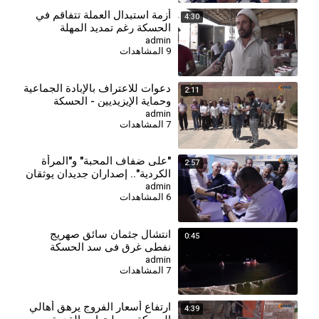
⁣أزمة استبدال العملة تتفاقم في
4:30
الحسكة رغم تمديد المهلة
admin
9 المشاهدات
دعوات للاعتراف بالإبادة الجماعية
2:11
وحماية الإيزيديين - الحسكة
admin
7 المشاهدات
⁣"على ضفاف المحبة" و"المرأة
2:57
الكردية".. إصداران جديدان يوثقان
الهوية والذاكرة
admin
6 المشاهدات
انتشال جثمان سائق صهريج
0:45
نفطي غرق في سد الحسكة
الجنوبي
admin
7 المشاهدات
⁣ارتفاع أسعار الفروج يرهق أهالي
4:39