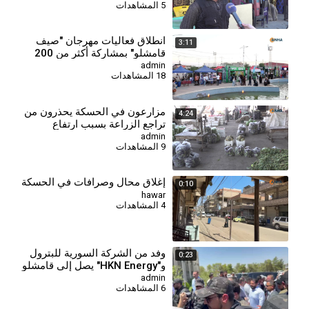
5 المشاهدات
انطلاق فعاليات مهرجان "صيف
3:11
قامشلو" بمشاركة أكثر من 200
شركة
admin
18 المشاهدات
⁣مزارعون في الحسكة يحذرون من
4:24
تراجع الزراعة بسبب ارتفاع
التكاليف وأزمة العملة
admin
9 المشاهدات
إغلاق محال وصرافات في الحسكة
0:10
hawar
4 المشاهدات
وفد من الشركة السورية للبترول
0:23
و"HKN Energy" يصل إلى قامشلو
admin
6 المشاهدات