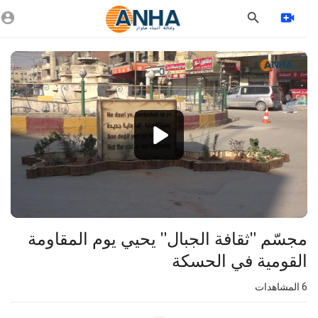
Vide
Playe
1080p
360p
240p
auto
⁣مجسّم "ثقافة الجبال" يحيي يوم المقاومة
القومية في الحسكة
6
المشاهدات