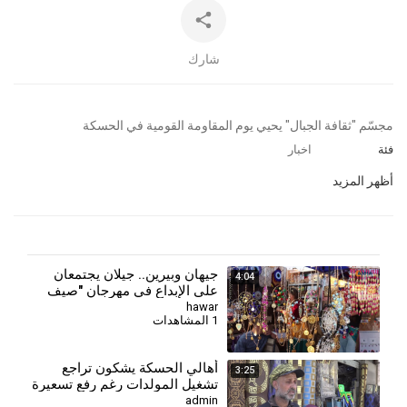
شارك
⁣مجسّم "ثقافة الجبال" يحيي يوم المقاومة القومية في الحسكة
فئة
اخبار
أظهر المزيد
جيهان وبيرين.. جيلان يجتمعان
4:04
على الإبداع في مهرجان "صيف
قامشلو"
hawar
1 المشاهدات
⁣أهالي الحسكة يشكون تراجع
3:25
تشغيل المولدات رغم رفع تسعيرة
الأمبير
admin