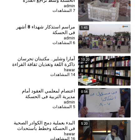
الحسكة وسط تراجع القدرة
الشرائية
admin
7 المشاهدات
⁣مراسم استذكار شهداء 8 أشهر
1:45
في الحسكة
admin
6 المشاهدات
آمارا وشلير.. مكتبتان تحرسان
10:20
ذاكرة اللغة وتغذيان ثقافة القراءة
في روج آفا
hawar
14 المشاهدات
اعتصام لمعلمي العقود أمام
0:54
مديرية التربية في الحسكة
للمطالبة بالتثبيت وصرف
admin
5 المشاهدات
مستحقاتهم
البدء بعملية دمج الكوادر الصحية
5:20
في الحسكة وخطط باستحداث
مراكز جديدة
hawar
16 المشاهدات