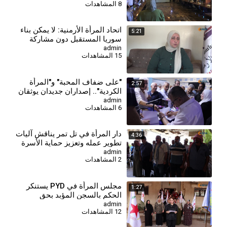
8 المشاهدات
⁣اتحاد المرأة الأرمنية: لا يمكن بناء
5:21
سوريا المستقبل دون مشاركة
جميع النساء
admin
15 المشاهدات
⁣"على ضفاف المحبة" و"المرأة
2:57
الكردية".. إصداران جديدان يوثقان
الهوية والذاكرة
admin
6 المشاهدات
دار المرأة في تل تمر يناقش آليات
4:36
تطوير عمله وتعزيز حماية الأسرة
والمجتمع
admin
2 المشاهدات
مجلس المرأة في PYD يستنكر
1:27
الحكم بالسجن المؤبد بحق
المقاتلة جيجك كوباني
admin
12 المشاهدات