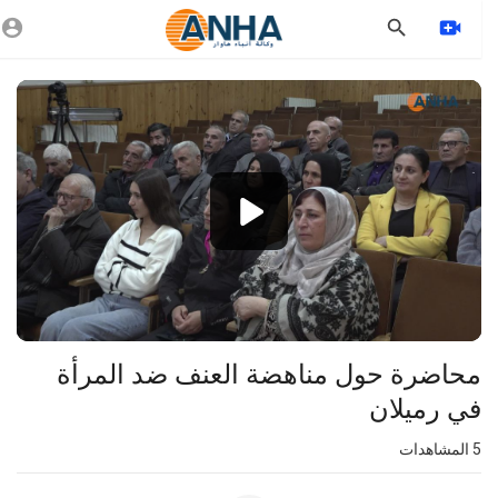
Vide
Playe
1080p
360p
240p
auto
محاضرة حول مناهضة العنف ضد المرأة
في رميلان
5
المشاهدات