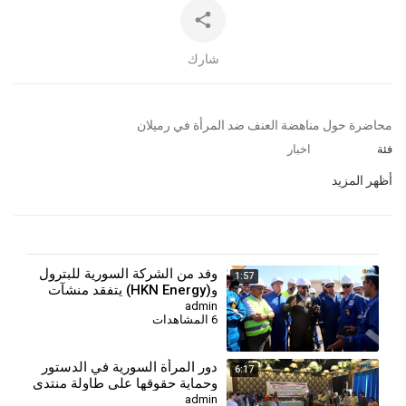
شارك
⁣محاضرة حول مناهضة العنف ضد المرأة في رميلان
فئة
اخبار
أظهر المزيد
⁣وفد من الشركة السورية للبترول
1:57
و(HKN Energy) يتفقد منشآت
رميلان
admin
6 المشاهدات
دور المرأة السورية في الدستور
6:17
وحماية حقوقها على طاولة منتدى
مجلس المرأة
admin