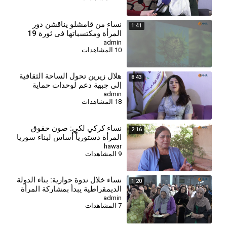
⁣نساء من قامشلو يناقشن دور
1:41
المرأة ومكتسباتها في ثورة 19
تموز
admin
10 المشاهدات
⁣هلال زيرين تحول الساحة الثقافية
8:43
إلى جبهة دعم لوحدات حماية
المرأة
admin
18 المشاهدات
نساء كركي لكي: صون حقوق
2:16
المرأة دستورياً أساس لبناء سوريا
ديمقراطية
hawar
9 المشاهدات
⁣نساء خلال ندوة حوارية: بناء الدولة
1:20
الديمقراطية يبدأ بمشاركة المرأة
في صنع القرار
admin
7 المشاهدات