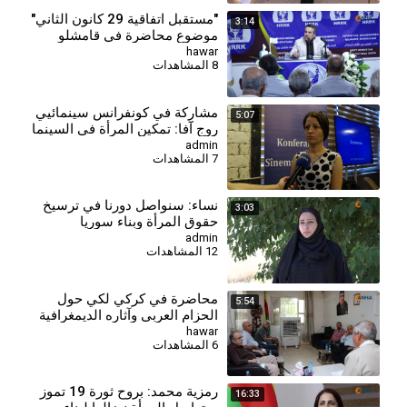
"مستقبل اتفاقية 29 كانون الثاني"
3:14
موضوع محاضرة في قامشلو
hawar
8 المشاهدات
مشارِكة في كونفرانس سينمائيي
5:07
روج آفا: تمكين المرأة في السينما
هدفنا الأول
admin
7 المشاهدات
⁣نساء: سنواصل دورنا في ترسيخ
3:03
حقوق المرأة وبناء سوريا
الديمقراطية
admin
12 المشاهدات
محاضرة في كركي لكي حول
5:54
الحزام العربي وآثاره الديمغرافية
والثقافية
hawar
6 المشاهدات
⁣رمزية محمد: بروح ثورة 19 تموز
16:33