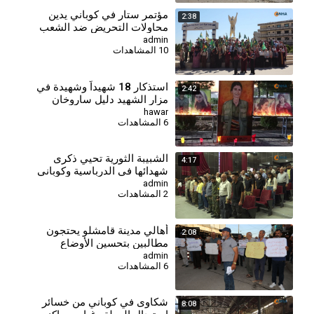
مؤتمر ستار في كوباني يدين
2:38
محاولات التحريض ضد الشعب
الكردي
admin
10 المشاهدات
استذكار 18 شهيداً وشهيدة في
2:42
مزار الشهيد دليل ساروخان
بقامشلو
hawar
6 المشاهدات
⁣الشبيبة الثورية تحيي ذكرى
4:17
شهدائها في الدرباسية وكوباني
وتؤكد مواصلة مسيرة النضال-
admin
2 المشاهدات
كوباني
أهالي مدينة قامشلو يحتجون
2:08
مطالبين بتحسين الأوضاع
المعيشية والخدمية
admin
6 المشاهدات
شكاوى في كوباني من خسائر
8:08