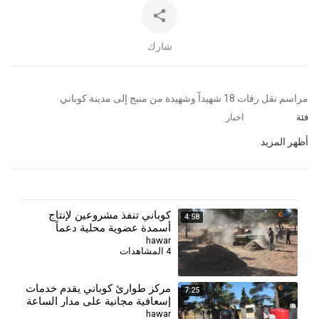
شارك
⁣⁣مراسم نقل رفات 18 شهيداً وشهيدة من منبج إلى مدينة كوباني
فئة
اخبار
أظهر المزيد
كوباني تنفذ مشروعين لإنتاج
4:58
أسمدة عضوية محلية دعماً
للزراعة
hawar
4 المشاهدات
مركز طوارئ كوباني يقدم خدمات
7:25
إسعافية مجانية على مدار الساعة
لأهالي المدينة وريفها
hawar