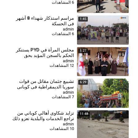
6 المشاهدات
⁣مراسم استذكار شهداء 8 أشهر
1:45
في الحسكة
admin
6 المشاهدات
مجلس المرأة في PYD يستنكر
1:27
الحكم بالسجن المؤبد بحق
المقاتلة جيجك كوباني
admin
12 المشاهدات
⁣تشييع جثمان مقاتل من قوات
6:29
سوريا الديمقراطية في كوباني
admin
7 المشاهدات
⁣تزايد شكاوى أهالي كوباني من
11:48
تراجع الخدمات والبلدية تعزو ذلك
لغياب الدعم
admin
10 المشاهدات