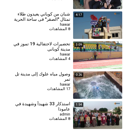
شبان من كوباني يعيدون طلاء
4:17
تمثال "الصقر" في ساحة الحرية
بألوان العلم الكردي
hawar
8 المشاهدات
تحضيرات لاحتفالية 19 تموز في
3:09
مدينة كوباني
hawar
4 المشاهدات
وصول مياه علوك إلى مدينة تل
0:26
تمر
hawar
17 المشاهدات
استذكار 33 شهيداً وشهيدة في
1:54
عامودا
admin
8 المشاهدات