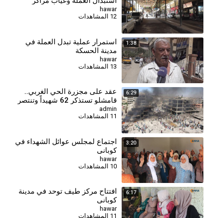
استبدال العملة وغياب مراكز
الصرف
hawar
12 المشاهدات
استمرار عملية تبدل العملة في
1:38
مدينة الحسكة
hawar
13 المشاهدات
⁣عقد على مجزرة الحي الغربي..
6:29
قامشلو تستذكر 62 شهيداً وتنتصر
بالإعمار
admin
11 المشاهدات
اجتماع لمجلس عوائل الشهداء في
3:20
كوباني
hawar
10 المشاهدات
افتتاح مركز طيف توحد في مدينة
6:17
كوباني
hawar
11 المشاهدات