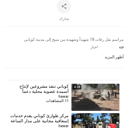
شارك
⁣مراسم نقل رفات 18 شهيداً وشهيدة من منبج إلى مدينة كوباني
فئة
اخبار
أظهر المزيد
كوباني تنفذ مشروعين لإنتاج
4:58
أسمدة عضوية محلية دعماً
للزراعة
hawar
11 المشاهدات
مركز طوارئ كوباني يقدم خدمات
7:25
إسعافية مجانية على مدار الساعة
لأهالي المدينة وريفها
hawar