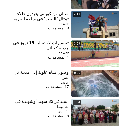
شبان من كوباني يعيدون طلاء
4:17
تمثال "الصقر" في ساحة الحرية
بألوان العلم الكردي
hawar
8 المشاهدات
تحضيرات لاحتفالية 19 تموز في
3:09
مدينة كوباني
hawar
4 المشاهدات
وصول مياه علوك إلى مدينة تل
0:26
تمر
hawar
17 المشاهدات
استذكار 33 شهيداً وشهيدة في
1:54
عامودا
admin
8 المشاهدات