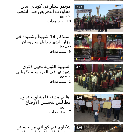
مؤتمر ستار في كوباني يدين
2:38
محاولات التحريض ضد الشعب
الكردي
admin
10 المشاهدات
استذكار 18 شهيداً وشهيدة في
2:42
مزار الشهيد دليل ساروخان
بقامشلو
hawar
6 المشاهدات
⁣الشبيبة الثورية تحيي ذكرى
4:17
شهدائها في الدرباسية وكوباني
وتؤكد مواصلة مسيرة النضال-
admin
2 المشاهدات
كوباني
أهالي مدينة قامشلو يحتجون
2:08
مطالبين بتحسين الأوضاع
المعيشية والخدمية
admin
7 المشاهدات
شكاوى في كوباني من خسائر
8:08