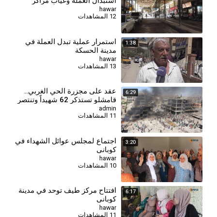
استبدال العملة وغياب مراكز
الصرف
hawar
12 المشاهدات
استمرار عملية تبدل العملة في
1:38
مدينة الحسكة
hawar
13 المشاهدات
⁣عقد على مجزرة الحي الغربي..
6:29
قامشلو تستذكر 62 شهيداً وتنتصر
بالإعمار
admin
11 المشاهدات
اجتماع لمجلس عوائل الشهداء في
3:20
كوباني
hawar
10 المشاهدات
افتتاح مركز طيف توحد في مدينة
6:17
كوباني
hawar
11 المشاهدات