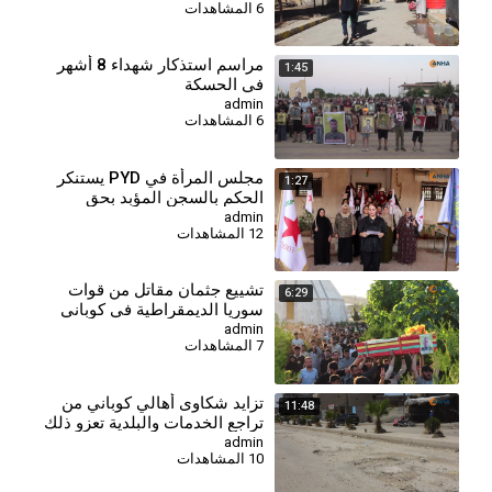
6 المشاهدات
⁣مراسم استذكار شهداء 8 أشهر
1:45
في الحسكة
admin
6 المشاهدات
مجلس المرأة في PYD يستنكر
1:27
الحكم بالسجن المؤبد بحق
المقاتلة جيجك كوباني
admin
12 المشاهدات
⁣تشييع جثمان مقاتل من قوات
6:29
سوريا الديمقراطية في كوباني
admin
7 المشاهدات
⁣تزايد شكاوى أهالي كوباني من
11:48
تراجع الخدمات والبلدية تعزو ذلك
لغياب الدعم
admin
10 المشاهدات