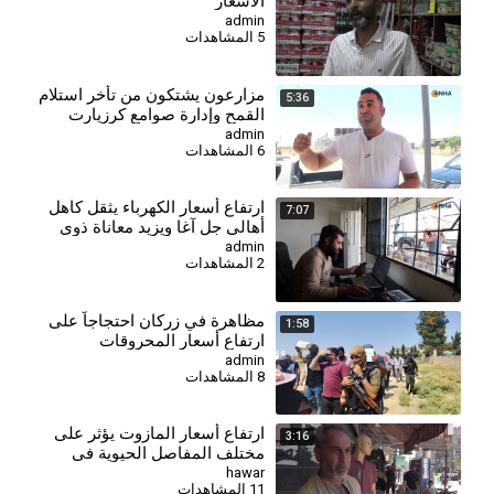
الأسعار
admin
5 المشاهدات
⁣مزارعون يشتكون من تأخر استلام
5:36
القمح وإدارة صوامع كرزيارت
توضح الأسباب
admin
6 المشاهدات
⁣ارتفاع أسعار الكهرباء يثقل كاهل
7:07
أهالي جل آغا ويزيد معاناة ذوي
الدخل المحدود
admin
2 المشاهدات
مظاهرة في زركان احتجاجاً على
1:58
ارتفاع أسعار المحروقات
admin
8 المشاهدات
ارتفاع أسعار المازوت يؤثر على
3:16
مختلف المفاصل الحيوية في
الحسكة
hawar
11 المشاهدات