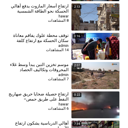
ارتفاع أسعار المازوت يدفع أهالي
2:13
الحسكة نحو الطاقة الشمسية
hawar
8 المشاهدات
توقف محطة علوك يفاقم معاناة
3:16
سكان الحسكة مع ارتفاع كلفة
تأمين المياه
admin
14 المشاهدات
⁣موسم تخزين التبن يبدأ وسط غلاء
2:07
المحروقات وتكاليف الحصاد
admin
7 المشاهدات
ارتفاع حصيلة ضحايا حريق صهاريج
0:22
النفط على طريق حمص–
طرطوس
hawar
6 المشاهدات
⁣أهالي الدرباسية يشكون ارتفاع
7:34