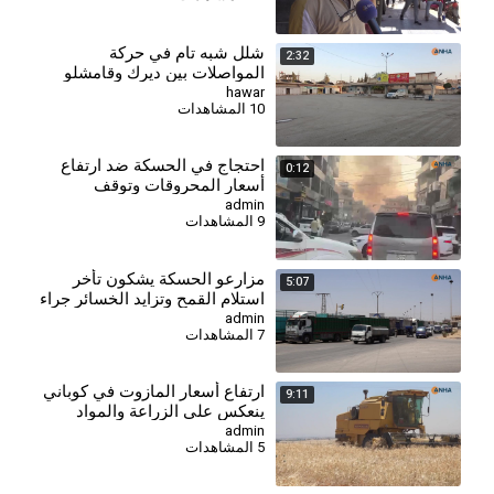
شلل شبه تام في حركة
2:32
المواصلات بين ديرك وقامشلو
نتيجة قفزة أسعار المحروقات
hawar
10 المشاهدات
احتجاج في الحسكة ضد ارتفاع
0:12
أسعار المحروقات وتوقف
المولدات
admin
9 المشاهدات
⁣مزارعو الحسكة يشكون تأخر
5:07
استلام القمح وتزايد الخسائر جراء
الانتظار
admin
7 المشاهدات
⁣ارتفاع أسعار المازوت في كوباني
9:11
ينعكس على الزراعة والمواد
الأساسية
admin
5 المشاهدات