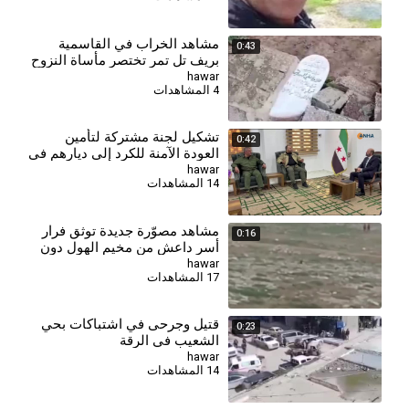
مشاهد الخراب في القاسمية
0:43
بريف تل تمر تختصر مأساة النزوح
hawar
4 المشاهدات
⁣تشكيل لجنة مشتركة لتأمين
0:42
العودة الآمنة للكرد إلى ديارهم في
الرقة
hawar
14 المشاهدات
مشاهد مصوّرة جديدة توثق فرار
0:16
أسر داعش من مخيم الهول دون
أي حراسة
hawar
17 المشاهدات
قتيل وجرحى في اشتباكات بحي
0:23
الشعيب في الرقة
hawar
14 المشاهدات