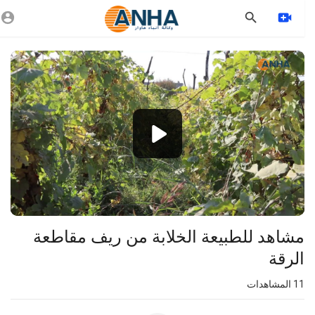
Vide
Playe
1080p
720p
480p
360p
240p
مشاهد للطبيعة الخلابة من ريف مقاطعة
auto
الرقة
11
المشاهدات