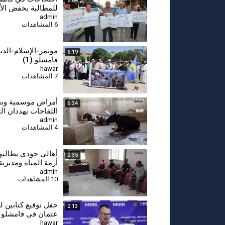
2:04
للمطالبة بخفض الأ
وتحسين الأوضاع ال
admin
6 المشاهدات
مؤتمر-الإسلام-الد
6:19
قامشلو (1)
hawar
7 المشاهدات
⁣أمراض موسمية و
6:34
اللقاحات يهددان ال
الحيوانية في قامشل
admin
4 المشاهدات
أهالي جودي يطالبو
2:35
أزمة المياه ومديرية
قامشلو تتعهد بإجرا
admin
10 المشاهدات
إسعافية
حفل توقيع كتابين ل
2:13
عثمان في قامشلو
hawar