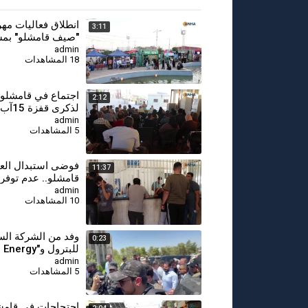
انطلاق فعاليات مه
3:11
"صيف قامشلو" بمشا
من 200 شركة
admin
18 المشاهدات
اجتماع في قامشلو 
2:12
لذكرى قفزة 15آب
admin
5 المشاهدات
⁣فوضى استبدال الع
11:37
قامشلو.. عدم توفر 
الجديد يفاقم معاناة
admin
10 المشاهدات
المواطنين
وفد من الشركة الس
0:23
إلى قامشلو
admin
5 المشاهدات
⁣احتجاجات في قامش