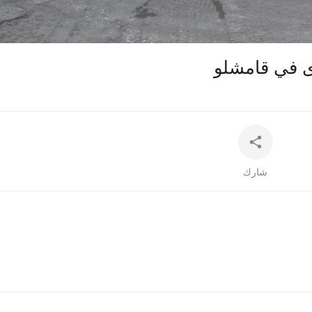
auto
ى في قامشلو
شارك