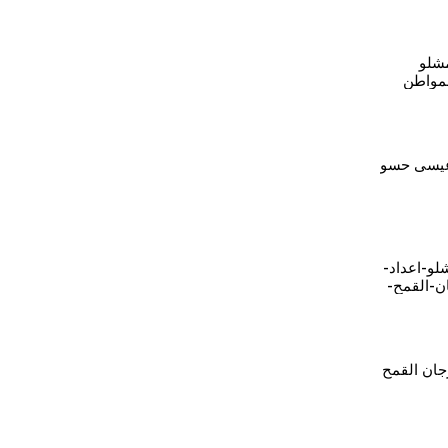
مشلو
مواطن
معيشية
 عيسى حسو
30-قامشلو-اعداد-
ن-القمح-
جان القمح