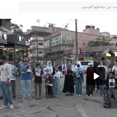
1080p
360p
240p