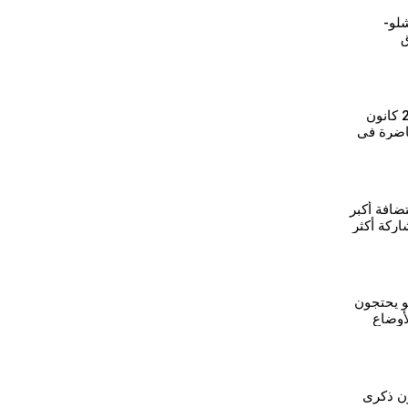
-قامشلو-
ق
"مستقبل اتفاقية 29 كانون
اضرة في
ضافة أكبر
ركة أكثر
و يحتجون
أوضاع
ون ذكرى