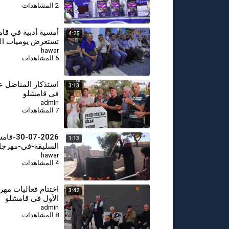
2 المشاهدات
أمسية أدبية في قا
4:25
تستعرض يوميات ال
السوري وهمومه ال
hawar
5 المشاهدات
⁣استذكار المناضل
3:13
في قامشلو
admin
7 المشاهدات
-07-2026
1:13
السليقة-في-مهرجا
الاول (8)
hawar
4 المشاهدات
اختتام فعاليات مهر
3:42
الأول في قامشلو
admin
8 المشاهدات