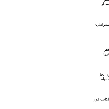
سعار
معيشية
يمقراطي-
نقص
ثروة
و
ن بحل
 مياه
ءات
لكاتب فواز