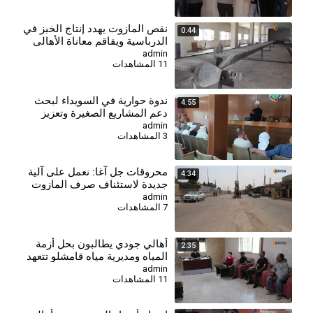
نقص المازوت يهدد إنتاج الخبز في
0:44
الدرباسية ويفاقم معاناة الأهالي
admin
11 المشاهدات
⁣ندوة حوارية في السويداء لبحث
4:55
دعم المشاريع الصغيرة وتعزيز
الشراكات الاستثمارية
admin
3 المشاهدات
⁣محروقات جل آغا: نعمل على آلية
4:34
جديدة لاستئناف صرف المازوت
الخدمي لمستحقيه
admin
7 المشاهدات
أهالي جودي يطالبون بحل أزمة
2:35
المياه ومديرية مياه قامشلو تتعهد
بإجراءات إسعافية
admin
11 المشاهدات