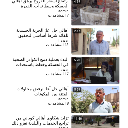
⁣ارتفاع أسعار الفروج يرهق أهالي
4:39
الحسكة وسط تراجع القدرة
الشرائية
admin
7 المشاهدات
أهالي جل آغا: الحرية الجسدية
2:37
للقائد شرط أساسي لتحقيق
السلام وحل القضية الكردية
hawar
13 المشاهدات
البدء بعملية دمج الكوادر الصحية
5:20
في الحسكة وخطط باستحداث
مراكز جديدة
hawar
17 المشاهدات
أهالي جل آغا: نرفض محاولات
5:59
الفتنة بين المكونات
admin
8 المشاهدات
⁣تزايد شكاوى أهالي كوباني من
11:48
تراجع الخدمات والبلدية تعزو ذلك