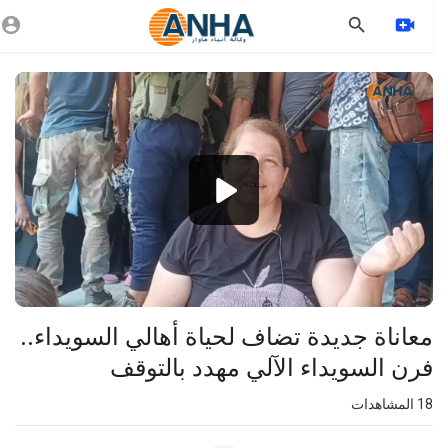
Vide
Playe
1080p
720p
480p
360p
240p
معاناة جديدة تضاف لحياة أهالي السويداء..
auto
فرن السويداء الآلي مهدد بالتوقف
18
المشاهدات