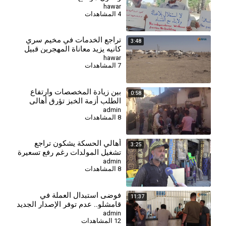
hawar
4 المشاهدات
تراجع الخدمات في مخيم سري
3:48
كانيه يزيد معاناة المهجرين قبيل
العودة
hawar
7 المشاهدات
⁣بين زيادة المخصصات وارتفاع
0:58
الطلب أزمة الخبز تؤرق أهالي
ريف حمص
admin
8 المشاهدات
⁣أهالي الحسكة يشكون تراجع
3:25
تشغيل المولدات رغم رفع تسعيرة
الأمبير
admin
8 المشاهدات
⁣فوضى استبدال العملة في
11:37
قامشلو.. عدم توفر الإصدار الجديد
يفاقم معاناة المواطنين
admin
12 المشاهدات