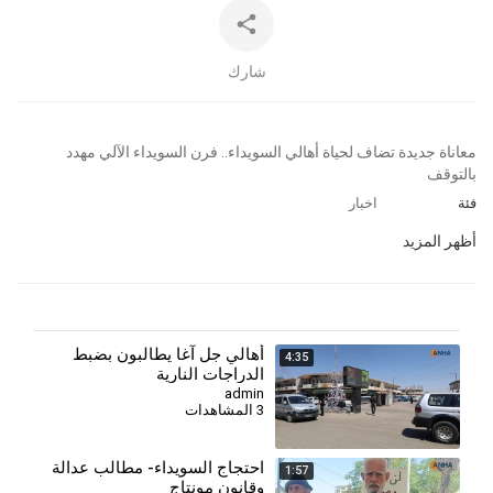
شارك
⁣معاناة جديدة تضاف لحياة أهالي السويداء.. فرن السويداء الآلي مهدد
بالتوقف
فئة
اخبار
أظهر المزيد
⁣أهالي جل آغا يطالبون بضبط
4:35
الدراجات النارية
admin
3 المشاهدات
احتجاج السويداء- مطالب عدالة
1:57
وقانون مونتاج