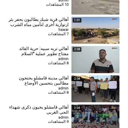
لغياب الدعم
admin
10 المشاهدات
أهالي قرية شبك يطالبون بحفر بئر
1:01
ارتوازية أخرى لتأمين مياه الشرب
hawar
7 المشاهدات
⁣أهالي تربه سبيه: حرية القائد
2:08
مفتاح تطوير عملية "السلام
والمجتمع الديمقراطي"
admin
8 المشاهدات
أهالي مدينة قامشلو يحتجون
2:08
مطالبين بتحسين الأوضاع
المعيشية والخدمية
admin
8 المشاهدات
⁣أهالي قامشلو يحيون ذكرى شهداء
3:04
الحي الغربي
admin
9 المشاهدات