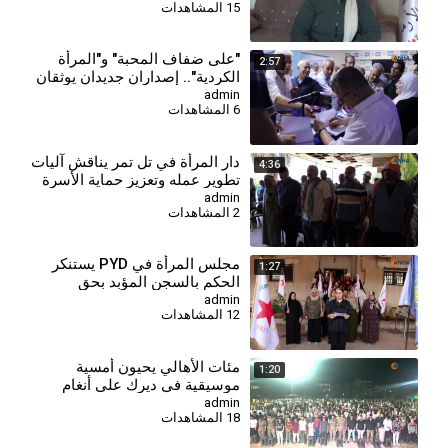
15 المشاهدات
⁣"على ضفاف المحبة" و"المرأة
2:57
الكردية".. إصداران جديدان يوثقان
الهوية والذاكرة
admin
6 المشاهدات
دار المرأة في تل تمر يناقش آليات
4:36
تطوير عمله وتعزيز حماية الأسرة
والمجتمع
admin
2 المشاهدات
مجلس المرأة في PYD يستنكر
1:27
الحكم بالسجن المؤبد بحق
المقاتلة جيجك كوباني
admin
12 المشاهدات
مئات الأهالي يحيون أمسية
1:20
موسيقية في ديرك على أنغام
الأغاني الكردية
admin
18 المشاهدات