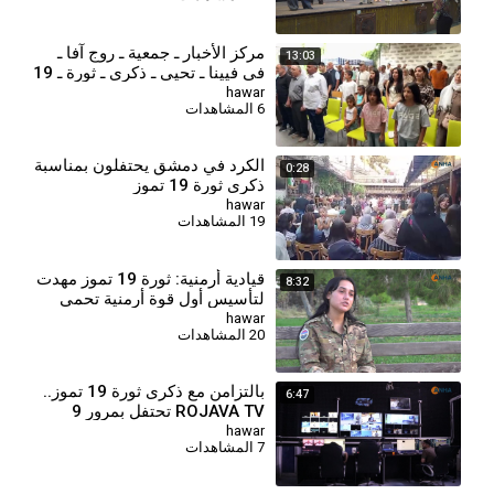
مركز الأخبار ـ جمعية ـ روج آفا ـ
13:03
في فيينا ـ تحيي ـ ذكرى ـ ثورة ـ 19
ـ تموز
hawar
6 المشاهدات
الكرد في دمشق يحتفلون بمناسبة
0:28
ذكرى ثورة 19 تموز
hawar
19 المشاهدات
قيادية أرمنية: ثورة 19 تموز مهدت
8:32
لتأسيس أول قوة أرمنية تحمي
الثقافة وترسخ دور المرأة
hawar
20 المشاهدات
⁣بالتزامن مع ذكرى ثورة 19 تموز..
6:47
ROJAVA TV تحتفل بمرور 9
سنوات على انطلاقها
hawar
7 المشاهدات