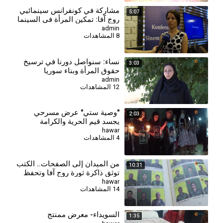
مشارِكة في كونفرانس سينمائيي
5:07
روج آفا: تمكين المرأة في السينما
هدفنا الأول
admin
8 المشاهدات
⁣نساء: سنواصل دورنا في ترسيخ
3:03
حقوق المرأة وبناء سوريا
الديمقراطية
admin
12 المشاهدات
"وصية ستي" عرض مسرحي
2:03
يجسد قيم الحرية والكرامة
hawar
4 المشاهدات
من الميدان إلى الصفحات.. الكتب
10:31
توثق ذاكرة ثورة روج آفا وتحفظ
تاريخها للأجيال
hawar
14 المشاهدات
السويداء- معرض ممنتج
1:35