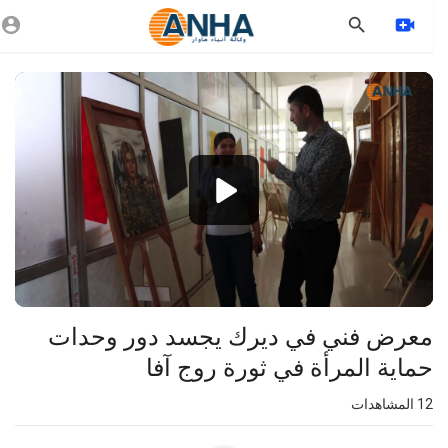
Vide
Playe
1080p
360p
240p
auto
معرض فني في ديرك يجسد دور وحدات
حماية المرأة في ثورة روج آفا
12
المشاهدات