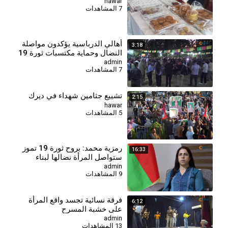
hawar
7 المشاهدات
أهالي الدرباسية يؤكدون مواصلة
3:18
النضال وحماية مكتسبات ثورة 19
تموز
admin
7 المشاهدات
تشييع جثامين شهداء في ديرك
2:15
hawar
5 المشاهدات
⁣رمزية محمد: بروح ثورة 19 تموز
16:33
ستواصل المرأة نضالها لبناء
سوريا المستقبل
admin
9 المشاهدات
فرقة نسائية تجسد واقع المرأة
6:12
على خشبة المسرح
admin
13 المشاهدات