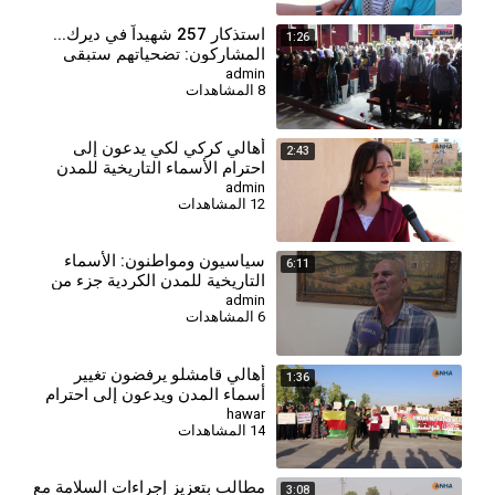
⁣‏استذكار 257 شهيداً في ديرك...
1:26
المشاركون: تضحياتهم ستبقى
منارة للأجيال
admin
8 المشاهدات
أهالي كركي لكي يدعون إلى
2:43
احترام الأسماء التاريخية للمدن
والقرى الكردية
admin
12 المشاهدات
⁣سياسيون ومواطنون: الأسماء
6:11
التاريخية للمدن الكردية جزء من
هوية المنطقة
admin
6 المشاهدات
أهالي قامشلو يرفضون تغيير
1:36
أسماء المدن ويدعون إلى احترام
الهوية واللغة الكردية
hawar
14 المشاهدات
مطالب بتعزيز إجراءات السلامة مع
3:08