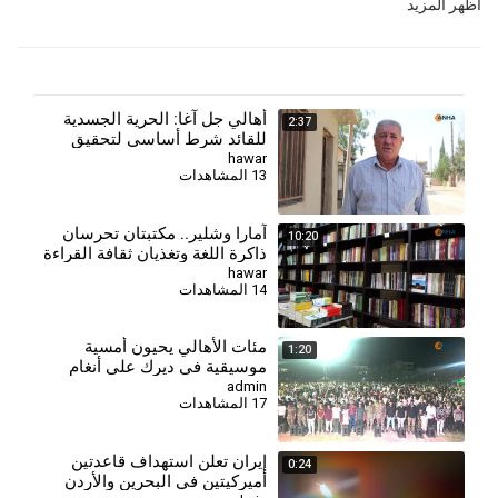
أظهر المزيد
أهالي جل آغا: الحرية الجسدية
2:37
للقائد شرط أساسي لتحقيق
السلام وحل القضية الكردية
hawar
13 المشاهدات
آمارا وشلير.. مكتبتان تحرسان
10:20
ذاكرة اللغة وتغذيان ثقافة القراءة
في روج آفا
hawar
14 المشاهدات
مئات الأهالي يحيون أمسية
1:20
موسيقية في ديرك على أنغام
الأغاني الكردية
admin
17 المشاهدات
إيران تعلن استهداف قاعدتين
0:24
أميركيتين في البحرين والأردن