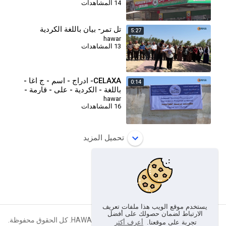
14 المشاهدات
تل تمر- بيان باللغة الكردية
5:27
hawar
13 المشاهدات
CELAXA- ادراج - اسم - ج اغا -
0:14
باللغة - الكردية - على - قارمة -
بريد - بجل أغا (1)
hawar
16 المشاهدات
تحميل المزيد
يستخدم موقع الويب هذا ملفات تعريف
الارتباط لضمان حصولك على أفضل
حقوق الطبع والنشر © 2026 HAWAR VIDEO TUBE. كل الحقوق محفوظة.
تجربة على موقعنا.
أعرف أكثر