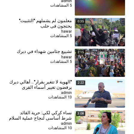
admin
5 المشاهدات
معلمون لم يشملهم "التثبيت"
0:35
يحتجون في حلب
hawar
5 المشاهدات
تشييع جثامين شهداء في ديرك
2:15
hawar
5 المشاهدات
"الهوية لا تتغير بقرار".. أهالي ديرك
2:22
يرفضون تغيير أسماء القرى
والمدن الكردية
admin
13 المشاهدات
⁣نساء كركي لكي: حرية القائد
3:08
شرط أساسي لنجاح عملية السلام
وحل القضية الكردية
admin
10 المشاهدات