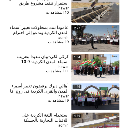
استمرار تنفيذ مشروع طريق
قامشلو – ديرك
hawar
10 المشاهدات
عامودا تندد بمحاولات تغيير أسماء
2:27
المدن الكردية وتدعو إلى احترام
الهوية واللغة
admin
9 المشاهدات
كركي لكي-بيان تنديدا بتعريب
1:54
اسماء المدن الكردية-7-13
hawar
11 المشاهدات
أهالي ديرك يرفضون تغيير أسماء
1:46
المدن والقرى الكردية في روج آفا
hawar
9 المشاهدات
⁣استخدام اللغة الكردية على
4:49
اللافتات التجارية بالحسكة
admin