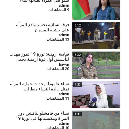
ستواصل المرأة نضالها لبناء
سوريا المستقبل
admin
9 المشاهدات
فرقة نسائية تجسد واقع المرأة
6:12
على خشبة المسرح
admin
13 المشاهدات
قيادية أرمنية: ثورة 19 تموز مهدت
8:32
لتأسيس أول قوة أرمنية تحمي
الثقافة وترسخ دور المرأة
hawar
20 المشاهدات
⁣نساء عامودا: وحدات حماية المرأة
7:23
تمثل إرادة النساء ونطالب
بالاعتراف بها في الدستور
admin
11 المشاهدات
السوري
⁣نساء من قامشلو يناقشن دور
1:41
المرأة ومكتسباتها في ثورة 19
تموز
admin
10 المشاهدات