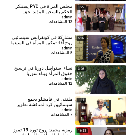
مجلس المرأة في PYD يستنكر
1:27
الحكم بالسجن المؤبد بحق
المقاتلة جيجك كوباني
admin
12 المشاهدات
مشارِكة في كونفرانس سينمائيي
5:07
روج آفا: تمكين المرأة في السينما
هدفنا الأول
admin
8 المشاهدات
⁣نساء: سنواصل دورنا في ترسيخ
3:03
حقوق المرأة وبناء سوريا
الديمقراطية
admin
12 المشاهدات
⁣ملتقى في قامشلو يجمع
1:11
سينمائيين كرد لمناقشة تطوير
القطاع السينمائي
admin
7 المشاهدات
⁣رمزية محمد: بروح ثورة 19 تموز
16:33