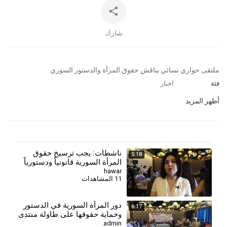
شارك
⁣ملتقى حواري نسائي يناقش حقوق المرأة والدستور السوري
فئة
اخبار
أظهر المزيد
ناشطات: يجب ترسيخ حقوق
5:18
المرأة السورية قانونياً ودستورياً
hawar
11 المشاهدات
دور المرأة السورية في الدستور
6:17
وحماية حقوقها على طاولة منتدى
مجلس المرأة
admin