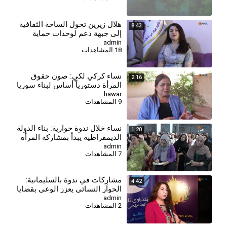
⁣هلال زيرين تحول الساحة الثقافية
8:43
إلى جبهة دعم لوحدات حماية
المرأة
admin
18 المشاهدات
نساء كركي لكي: صون حقوق
2:16
المرأة دستورياً أساس لبناء سوريا
ديمقراطية
hawar
9 المشاهدات
⁣نساء خلال ندوة حوارية: بناء الدولة
1:20
الديمقراطية يبدأ بمشاركة المرأة
في صنع القرار
admin
7 المشاهدات
⁣مشارِكات في ندوة بالسليمانية:
4:42
الحوار النسائي يعزز الوعي بقضايا
المرأة في كردستان
admin
2 المشاهدات