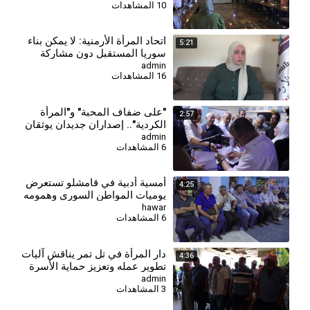
10 المشاهدات
⁣اتحاد المرأة الأرمنية: لا يمكن بناء
5:21
سوريا المستقبل دون مشاركة
جميع النساء
admin
16 المشاهدات
⁣"على ضفاف المحبة" و"المرأة
2:57
الكردية".. إصداران جديدان يوثقان
الهوية والذاكرة
admin
6 المشاهدات
أمسية أدبية في قامشلو تستعرض
4:25
يوميات المواطن السوري وهمومه
المعيشية
hawar
6 المشاهدات
دار المرأة في تل تمر يناقش آليات
4:36
تطوير عمله وتعزيز حماية الأسرة
والمجتمع
admin
3 المشاهدات