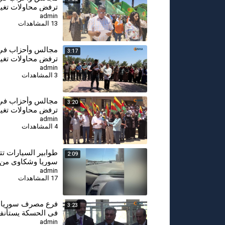
ترفض محاولات تغيي
كوباني - زركان
admin
13 المشاهدات
⁣مجالس وأحزاب في 
3:17
ترفض محاولات تغيي
كوباني - تل تمر
admin
3 المشاهدات
⁣مجالس وأحزاب في 
3:20
ترفض محاولات تغيي
كوباني - الحسكة
admin
4 المشاهدات
طوابير السيارات ت
2:09
سوريا وشكاوى من
المخصصات
admin
17 المشاهدات
فرع مصرف سوريا 
3:23
في الحسكة يستأنف
admin