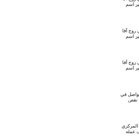
ر اسم
روج آفا
ر اسم
روج آفا
ر اسم
تواصل في
 نقص
المركزي
 عمله