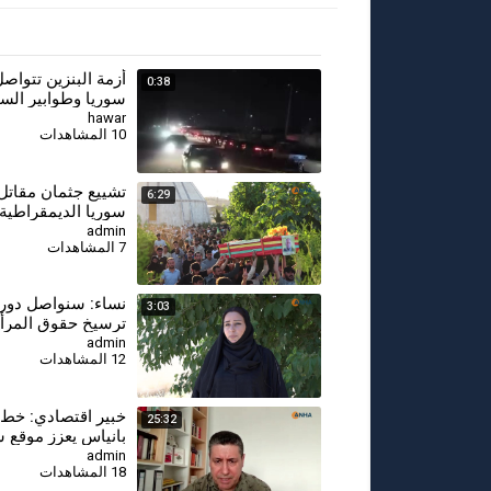
أزمة البنزين تتواص
0:38
سوريا وطوابير السي
أمام محطات الوقود
hawar
10 المشاهدات
⁣تشييع جثمان مقات
6:29
سوريا الديمقراطية
كوباني
admin
7 المشاهدات
⁣نساء: سنواصل دور
3:03
ترسيخ حقوق المرأة 
سوريا الديمقراطية
admin
12 المشاهدات
⁣خبير اقتصادي: خط
25:32
بانياس يعزز موقع س
والعراق ويقلص النف
admin
18 المشاهدات