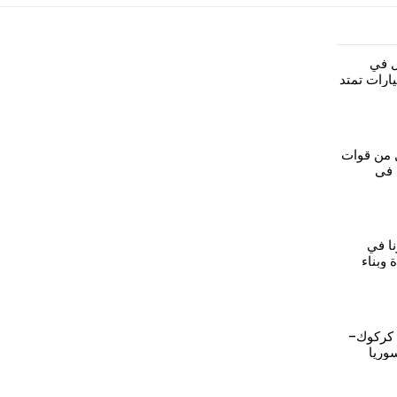
ل في
ارات تمتد
ل من قوات
 في
نا في
وبناء
 كركوك–
وريا
وذ التركي