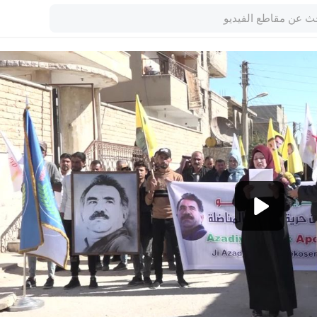
1080p
720p
480p