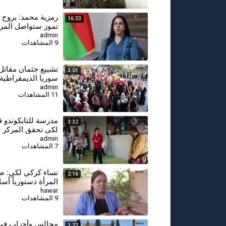
16:33
تموز ستواصل المرأ
لبناء سوريا المستق
admin
9 المشاهدات
⁣تشييع جثمان مقات
3:01
سوريا الديمقراطية
قامشلو
admin
11 المشاهدات
⁣مدرسة للتايكوندو
3:32
لكي تحقق المركز ا
على مستوى سوريا
admin
7 المشاهدات
نساء كركي لكي: 
2:16
المرأة دستورياً أسا
سوريا ديمقراطية
hawar
9 المشاهدات
مجالس وأحزاب في 
1:22