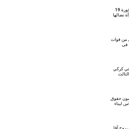
⁣رمزية محمد: بروح ثورة 19
ة نضالها
بل
ل من قوات
 في
 في كركي
لثالث
صون حقوق
س لبناء
روج آفا