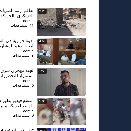
تفاقم أزمة النفايا
2:25
العسكري بالحسكة و
توضح السبب
admin
11 المشاهدات
⁣ندوة حوارية في الس
4:55
لبحث دعم المشاريع
وتعزيز الشراكات ال
admin
3 المشاهدات
لجنة مهجري سري كا
1:55
استمرار التحضيرات
المهجرين
admin
6 المشاهدات
مقطع فيديو يظهر س
1:09
بلدية بالحسكة يبي
آليته من المحروقا
admin
9 المشاهدات