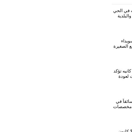
ت في الحي
البلدية
ويداء
 الصغيرة
استثمارية
نيه تؤكد
 لعودة
ائقاً في
ع مخصصات
ت
"مستقبل اتفاقية 29 كانون