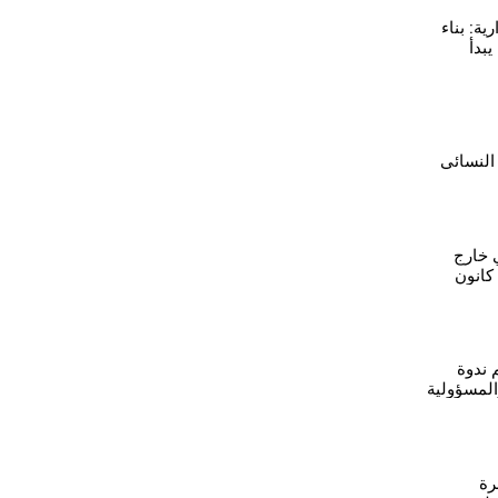
ية: بناء
يبدأ
 صنع
 النسائي
المرأة في
 خارج
إطار بنود اتفاق 29 كانون
م ندوة
المسؤولية
 بدمشق
رة