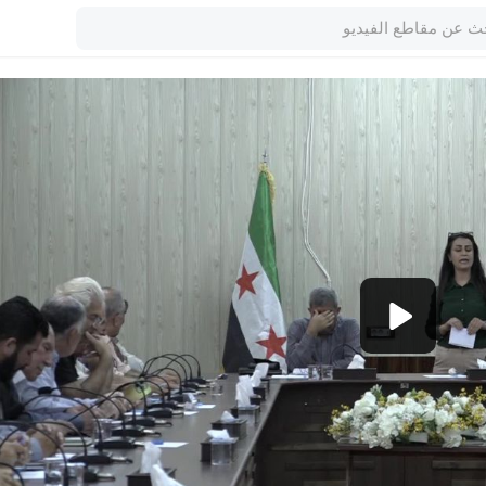
1080p
360p
240p