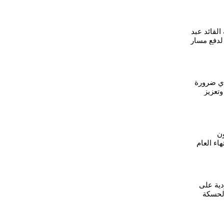
القائد عبد
لدفع مسار
ي ضرورة
تعزيز
ون
اء العام
دية على
الحسكة