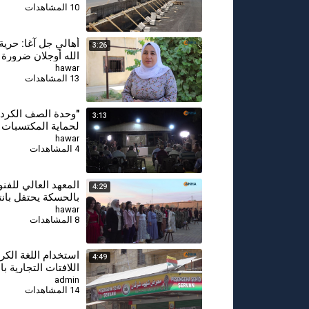
10 المشاهدات
ديرك
أهالي جل آغا: حرية 
3:26
الله أوجلان ضرورة 
السلام
hawar
13 المشاهدات
"وحدة الصف الكرد
3:13
لحماية المكتسبات و
الموقف السياسي"
hawar
4 المشاهدات
المعهد العالي للفن
4:29
بالحسكة يحتفل بانته
الدراسي 2025-2026
hawar
8 المشاهدات
⁣استخدام اللغة الكر
4:49
اللافتات التجارية ب
admin
14 المشاهدات