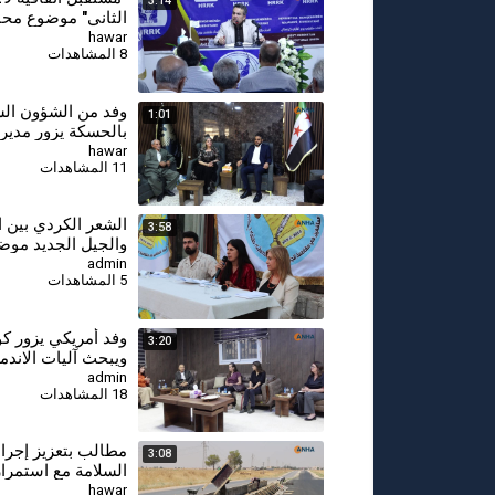
3:14
الثاني" موضوع مح
قامشلو
hawar
8 المشاهدات
وفد من الشؤون ال
1:01
بالحسكة يزور مدير
قامشلو لتهنئتها بمن
hawar
11 المشاهدات
الجديد
⁣الشعر الكردي بين ا
3:58
والجيل الجديد موض
أدبية في قامشلو
admin
5 المشاهدات
⁣وفد أمريكي يزور كو
3:20
ويبحث آليات الاندم
اتفاق 29 كانون الثاني
admin
18 المشاهدات
مطالب بتعزيز إجرا
3:08
السلامة مع استمرار
مشروع طريق قامش
hawar