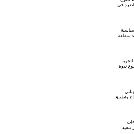
اضرة في
سياسية
ة منطقة
صبها
لتجربة
وع ندوة
باني
اج وتطبيق
ءات
 تنفيذ
لو –