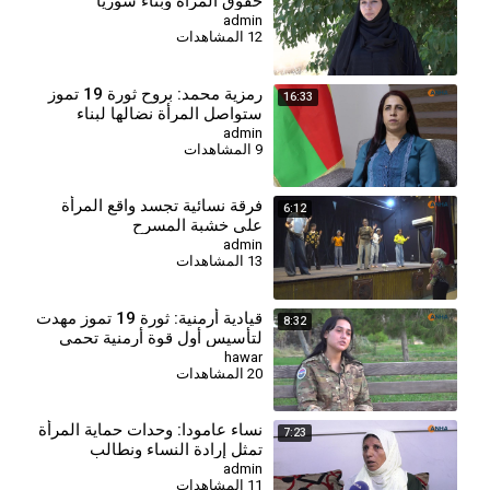
حقوق المرأة وبناء سوريا
الديمقراطية
admin
12 المشاهدات
⁣رمزية محمد: بروح ثورة 19 تموز
16:33
ستواصل المرأة نضالها لبناء
سوريا المستقبل
admin
9 المشاهدات
فرقة نسائية تجسد واقع المرأة
6:12
على خشبة المسرح
admin
13 المشاهدات
قيادية أرمنية: ثورة 19 تموز مهدت
8:32
لتأسيس أول قوة أرمنية تحمي
الثقافة وترسخ دور المرأة
hawar
20 المشاهدات
⁣نساء عامودا: وحدات حماية المرأة
7:23
تمثل إرادة النساء ونطالب
بالاعتراف بها في الدستور
admin
11 المشاهدات
السوري