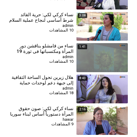
⁣نساء كركي لكي: حرية القائد
3:08
شرط أساسي لنجاح عملية السلام
وحل القضية الكردية
admin
10 المشاهدات
⁣نساء من قامشلو يناقشن دور
1:41
المرأة ومكتسباتها في ثورة 19
تموز
admin
10 المشاهدات
⁣هلال زيرين تحول الساحة الثقافية
8:43
إلى جبهة دعم لوحدات حماية
المرأة
admin
18 المشاهدات
نساء كركي لكي: صون حقوق
2:16
المرأة دستورياً أساس لبناء سوريا
ديمقراطية
hawar
9 المشاهدات