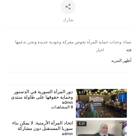
شارك
⁣نساء: وحدات حماية المرأة تخوض معركة وجودية جديدة ونحن ندعمها
فئة
اخبار
أظهر المزيد
دور المرأة السورية في الدستور
6:17
وحماية حقوقها على طاولة منتدى
مجلس المرأة
admin
8 المشاهدات
⁣اتحاد المرأة الأرمنية: لا يمكن بناء
5:21
سوريا المستقبل دون مشاركة
جميع النساء
admin