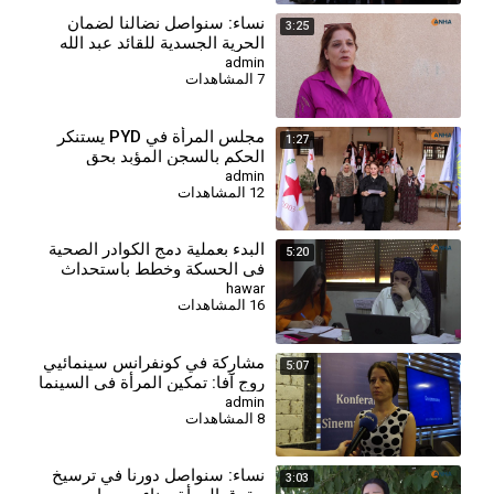
⁣نساء: سنواصل نضالنا لضمان
3:25
الحرية الجسدية للقائد عبد الله
أوجلان
admin
7 المشاهدات
مجلس المرأة في PYD يستنكر
1:27
الحكم بالسجن المؤبد بحق
المقاتلة جيجك كوباني
admin
12 المشاهدات
البدء بعملية دمج الكوادر الصحية
5:20
في الحسكة وخطط باستحداث
مراكز جديدة
hawar
16 المشاهدات
مشارِكة في كونفرانس سينمائيي
5:07
روج آفا: تمكين المرأة في السينما
هدفنا الأول
admin
8 المشاهدات
⁣نساء: سنواصل دورنا في ترسيخ
3:03