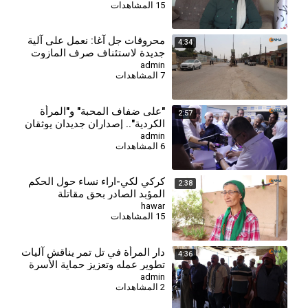
15 المشاهدات
⁣محروقات جل آغا: نعمل على آلية
4:34
جديدة لاستئناف صرف المازوت
الخدمي لمستحقيه
admin
7 المشاهدات
⁣"على ضفاف المحبة" و"المرأة
2:57
الكردية".. إصداران جديدان يوثقان
الهوية والذاكرة
admin
6 المشاهدات
كركي لكي-اراء نساء حول الحكم
2:38
المؤبد الصادر بحق مقاتلة
جيجك-8-1
hawar
15 المشاهدات
دار المرأة في تل تمر يناقش آليات
4:36
تطوير عمله وتعزيز حماية الأسرة
والمجتمع
admin
2 المشاهدات