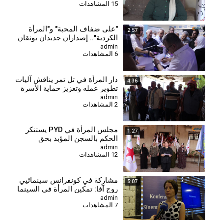
15 المشاهدات
⁣"على ضفاف المحبة" و"المرأة
2:57
الكردية".. إصداران جديدان يوثقان
الهوية والذاكرة
admin
6 المشاهدات
دار المرأة في تل تمر يناقش آليات
4:36
تطوير عمله وتعزيز حماية الأسرة
والمجتمع
admin
2 المشاهدات
مجلس المرأة في PYD يستنكر
1:27
الحكم بالسجن المؤبد بحق
المقاتلة جيجك كوباني
admin
12 المشاهدات
مشارِكة في كونفرانس سينمائيي
5:07
روج آفا: تمكين المرأة في السينما
هدفنا الأول
admin
7 المشاهدات