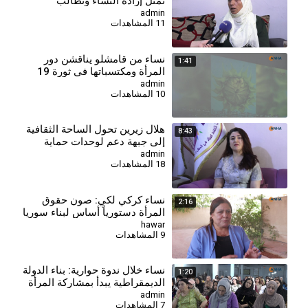
تمثل إرادة النساء ونطالب
بالاعتراف بها في الدستور
admin
11 المشاهدات
السوري
⁣نساء من قامشلو يناقشن دور
1:41
المرأة ومكتسباتها في ثورة 19
تموز
admin
10 المشاهدات
⁣هلال زيرين تحول الساحة الثقافية
8:43
إلى جبهة دعم لوحدات حماية
المرأة
admin
18 المشاهدات
نساء كركي لكي: صون حقوق
2:16
المرأة دستورياً أساس لبناء سوريا
ديمقراطية
hawar
9 المشاهدات
⁣نساء خلال ندوة حوارية: بناء الدولة
1:20
الديمقراطية يبدأ بمشاركة المرأة
في صنع القرار
admin
7 المشاهدات