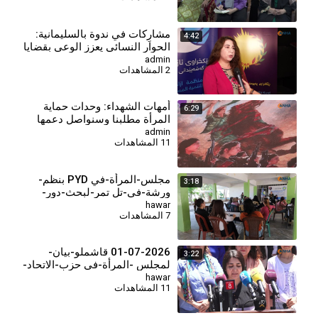
⁣مشارِكات في ندوة بالسليمانية:
4:42
الحوار النسائي يعزز الوعي بقضايا
المرأة في كردستان
admin
2 المشاهدات
⁣أمهات الشهداء: وحدات حماية
6:29
المرأة مطلبنا وسنواصل دعمها
والحفاظ على استقلاليتها
admin
11 المشاهدات
مجلس-المرأة-في PYD بنظم-
3:18
ورشة-في-تل تمر-لبحث-دور-
المرأة-في-بناء-المجتمع-وسبل-
hawar
7 المشاهدات
تمكينها
01-07-2026 قاشملو-بيان-
3:22
لمجلس -المرأة-في حزب-الاتحاد-
الديمقراطي
hawar
11 المشاهدات