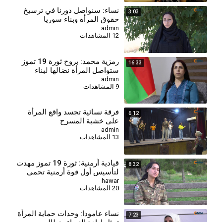
⁣نساء: سنواصل دورنا في ترسيخ
3:03
حقوق المرأة وبناء سوريا
الديمقراطية
admin
12 المشاهدات
⁣رمزية محمد: بروح ثورة 19 تموز
16:33
ستواصل المرأة نضالها لبناء
سوريا المستقبل
admin
9 المشاهدات
فرقة نسائية تجسد واقع المرأة
6:12
على خشبة المسرح
admin
13 المشاهدات
قيادية أرمنية: ثورة 19 تموز مهدت
8:32
لتأسيس أول قوة أرمنية تحمي
الثقافة وترسخ دور المرأة
hawar
20 المشاهدات
⁣نساء عامودا: وحدات حماية المرأة
7:23