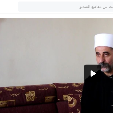
1080p
360p
240p