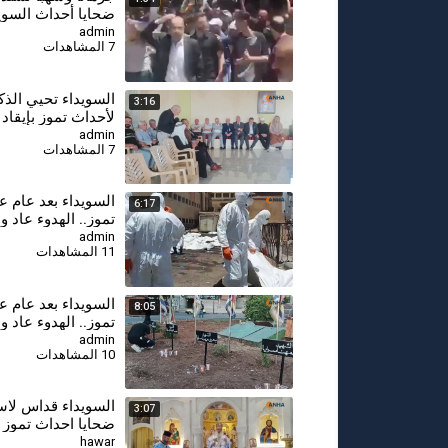
ضحايا أحداث السوي
ذكراها السنوية الأو
admin
7 المشاهدات
⁣السويداء تحيي الذ
3:16
لأحداث تموز بإيقاد
وتقديم واجب العزاء
admin
7 المشاهدات
السويداء بعد عام 
6:17
تموز.. الهدوء عاد و
الكبرى ما تزال مفت
admin
11 المشاهدات
⁣السويداء بعد عام 
8:05
تموز.. الهدوء عاد و
الكبرى ما تزال مفت
admin
10 المشاهدات
السويداء قداس لاس
3:07
ضحايا احداث تموز 
hawar