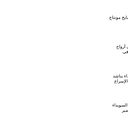
يخ مونتاج
 أرواح
في
اء يناشد
لإسراع
اذ
السويداء
ير
 قسراً