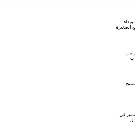
ويداء
 الصغيرة
استثمارية
ابين:
اب
كها بوحدة
منتج
تموز في
ال