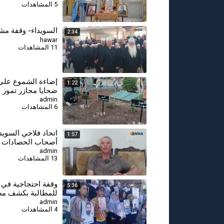
5 المشاهدات
السويداء- وقفة مشا
2:34
hawar
11 المشاهدات
⁣إضاءة الشموع على
1:22
ضحايا مجازر تموز 
السويداء
admin
6 المشاهدات
اتحاد فلاحي السويد
1:57
أصحاب الحصادات ا
في حصاد القمح لإنق
admin
13 المشاهدات
الموسم
وقفة احتجاجية في 
5:36
للمطالبة بكشف مص
المعتقلين والمغيبين
admin
4 المشاهدات