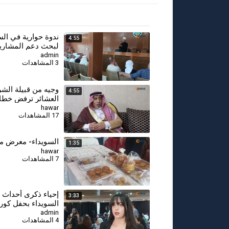
⁣ندوة حوارية في الس
4:55
لبحث دعم المشاريع
وتعزيز الشراكات ال
admin
3 المشاهدات
وجيه من قبيلة الشر
4:55
العشائر ترفض خط
الكراهية وتؤكد تمس
hawar
17 المشاهدات
المجتمع
السويداء- معرض م
1:35
hawar
7 المشاهدات
⁣إحياء ذكرى أحداث 
3:33
السويداء بحفل كور
admin
4 المشاهدات