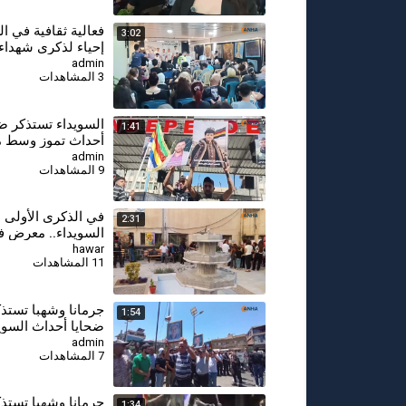
فعالية ثقافية في ال
3:02
إحياء لذكرى شهداء
تموز
admin
3 المشاهدات
السويداء تستذكر ض
1:41
أحداث تموز وسط 
بكشف مصير المفق
admin
9 المشاهدات
في الذكرى الأولى 
2:31
السويداء.. معرض ف
مأساة المدنيين
hawar
11 المشاهدات
جرمانا وشهبا تستذ
1:54
ضحايا أحداث السوي
ذكراها السنوية الأو
admin
7 المشاهدات
جرمانا وشهبا تستذ
1:34