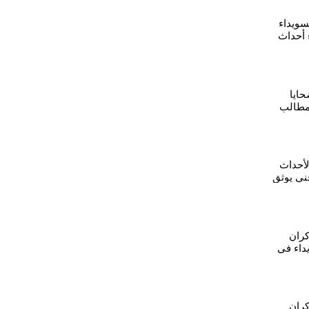
سويداء
 أحداث
حايا
مطالب
ودين
لأحداث
ني يوثق
كران
داء في
لى
كران