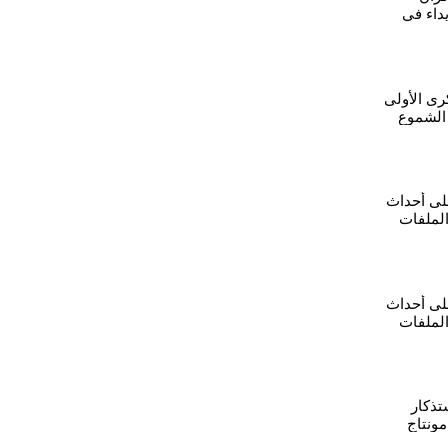
داء في
لى
كرى الأولى
 الشموع
على أحداث
الملفات
وحة
على أحداث
الملفات
وحة
تذكار
مونتاج