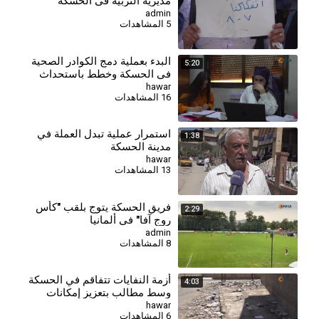
مديرية التربية في الحسكة
للمطالبة بالتثبيت وصرف
admin
5 المشاهدات
مستحقاتهم
البدء بعملية دمج الكوادر الصحية
5:20
في الحسكة وخطط باستحداث
مراكز جديدة
hawar
16 المشاهدات
استمرار عملية تبدل العملة في
1:38
مدينة الحسكة
hawar
13 المشاهدات
فريق الحسكة يتوج بلقب "كأس
2:29
روج آفا" في ألمانيا
admin
8 المشاهدات
أزمة النفايات تتفاقم في الحسكة
4:03
وسط مطالب بتعزيز إمكانات
قطاع النظافة
hawar
6 المشاهدات