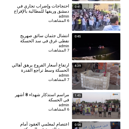
احتجاجات وإضراب تجاري في
0:41
دمشق وريفها للمطالبة بالإفراج
عن معتقلي عين منين
admin
6 المشاهدات
انتشال جثمان سائق صهريج
0:45
نفطي غرق في سد الحسكة
الجنوبي
admin
7 المشاهدات
⁣ارتفاع أسعار الفروج يرهق أهالي
4:39
الحسكة وسط تراجع القدرة
الشرائية
admin
7 المشاهدات
⁣مراسم استذكار شهداء 8 أشهر
1:45
في الحسكة
admin
6 المشاهدات
اعتصام لمعلمي العقود أمام
0:54