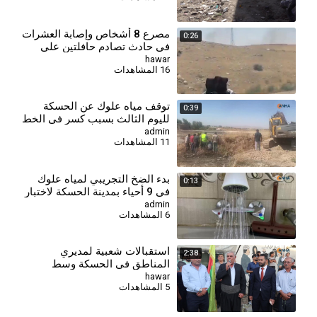
مصرع 8 أشخاص وإصابة العشرات
0:26
في حادث تصادم حافلتين على
طريق دير الزور - دمشق
hawar
16 المشاهدات
توقف مياه علوك عن الحسكة
0:39
لليوم الثالث بسبب كسر في الخط
الرئيس
admin
11 المشاهدات
بدء الضخ التجريبي لمياه علوك
0:13
في 9 أحياء بمدينة الحسكة لاختبار
الشبكة
admin
6 المشاهدات
استقبالات شعبية لمديري
2:38
المناطق في الحسكة وسط
تأكيدات على خدمة المواطنين
hawar
5 المشاهدات
وتعزيز التعايش