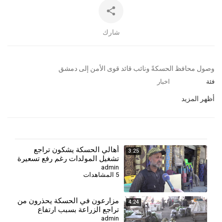
شارك
⁣وصول محافظ الحسكةً ونائب قائد قوى الأمن إلى دمشق
فئة
اخبار
أظهر المزيد
⁣أهالي الحسكة يشكون تراجع
3:25
تشغيل المولدات رغم رفع تسعيرة
الأمبير
admin
5 المشاهدات
⁣مزارعون في الحسكة يحذرون من
4:24
تراجع الزراعة بسبب ارتفاع
التكاليف وأزمة العملة
admin