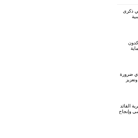
يي ذكرى
ية
صلة مسيرة
كدون
اية
ي ضرورة
تعزيز
ية القائد
ي وإنجاح