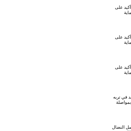
أكيد على
اية
- كركي
أكيد على
اية
 جل آغا
أكيد على
اية
د في تربه
بمواصلة
صل النضال