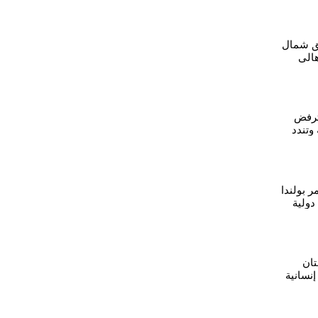
ق شمال
هالي
ترفض
 وتندد
 بولندا
دولية
ان
نسانية