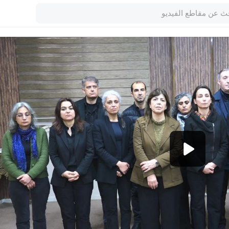
1080p
360p
240p