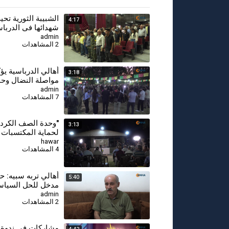
⁣الشبيبة الثورية تح
4:17
شهدائها في الدرباس
وكوباني وتؤكد موا
admin
2 المشاهدات
النضال-كوباني
أهالي الدرباسية يؤ
3:18
مواصلة النضال وحم
مكتسبات ثورة 19 تموز
admin
7 المشاهدات
"وحدة الصف الكرد
3:13
لحماية المكتسبات و
الموقف السياسي"
hawar
4 المشاهدات
أهالي تربه سبيه: حر
5:40
مدخل للحل السياس
عملية السلام
admin
2 المشاهدات
⁣مشارِكات في ندوة