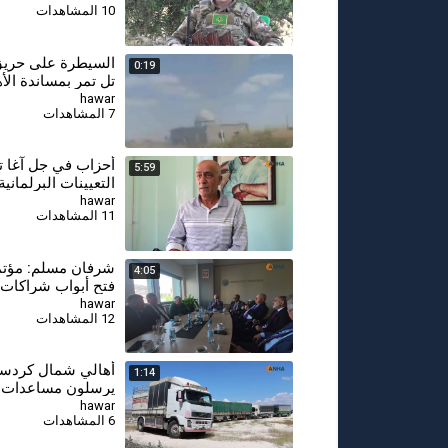
10 المشاهدات
السيطرة على حري
0:19
تل تمر بمساندة الأ
hawar
7 المشاهدات
أحزاب في جل آغا 
5:59
التعيينات البرلمانية
بالتهميش السياسي
hawar
11 المشاهدات
شرفان مسلم: مؤتمر
4:05
فتح أبواب شراكات 
لجامعة كوباني
hawar
12 المشاهدات
أهالي شمال كردست
1:14
يرسلون مساعدات إ
إلى كوباني
hawar
6 المشاهدات