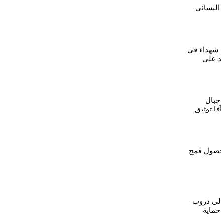
 النسائي
المرأة في
ة شهداء في
د على
 جبال
ا توثيق
ة
حصول قمح
إلى دروب
حماية