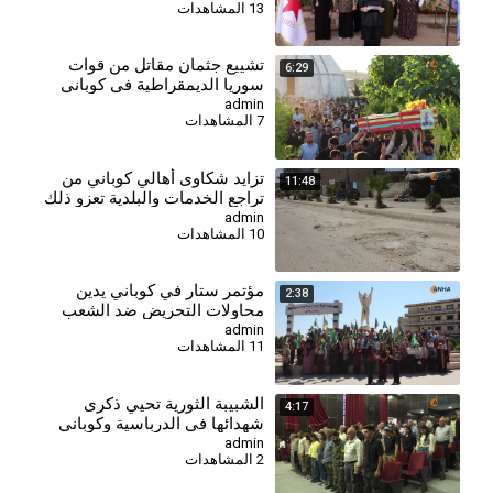
13 المشاهدات
⁣تشييع جثمان مقاتل من قوات
6:29
سوريا الديمقراطية في كوباني
admin
7 المشاهدات
⁣تزايد شكاوى أهالي كوباني من
11:48
تراجع الخدمات والبلدية تعزو ذلك
لغياب الدعم
admin
10 المشاهدات
مؤتمر ستار في كوباني يدين
2:38
محاولات التحريض ضد الشعب
الكردي
admin
11 المشاهدات
⁣الشبيبة الثورية تحيي ذكرى
4:17
شهدائها في الدرباسية وكوباني
وتؤكد مواصلة مسيرة النضال-
admin
2 المشاهدات
كوباني