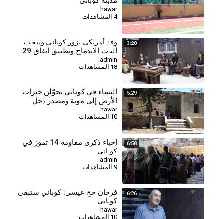
مدينة كوباني
hawar
4 المشاهدات
⁣وفد أمريكي يزور كوباني ويبحث
3:20
آليات الاندماج وتطبيق اتفاق 29
كانون الثاني
admin
18 المشاهدات
النساء في كوباني يحوّلن خيرات
5:29
الأرض إلى مونة ومصدر دخل
hawar
10 المشاهدات
⁣إحياء ذكرى مقاومة 14 تموز في
6:58
كوباني
admin
9 المشاهدات
فرحان حج عيسى: كوباني ستبقى
6:26
كوباني
hawar
10 المشاهدات