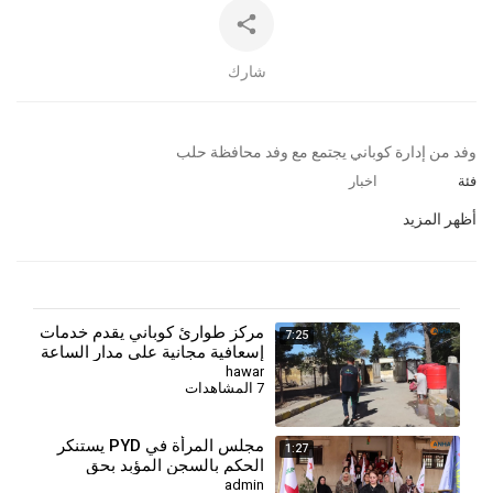
شارك
⁣وفد من إدارة كوباني يجتمع مع وفد محافظة حلب
فئة
اخبار
أظهر المزيد
مركز طوارئ كوباني يقدم خدمات
7:25
إسعافية مجانية على مدار الساعة
لأهالي المدينة وريفها
hawar
7 المشاهدات
مجلس المرأة في PYD يستنكر
1:27
الحكم بالسجن المؤبد بحق
المقاتلة جيجك كوباني
admin