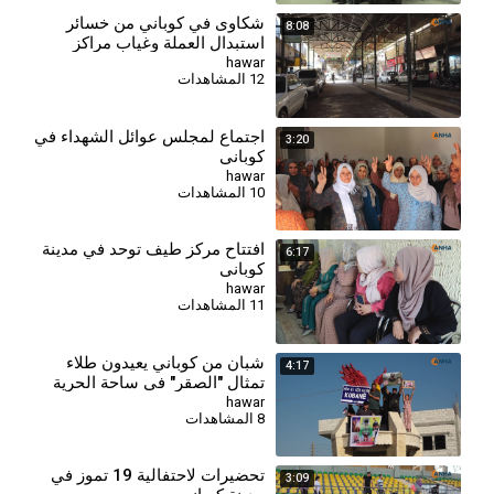
شكاوى في كوباني من خسائر
8:08
استبدال العملة وغياب مراكز
الصرف
hawar
12 المشاهدات
اجتماع لمجلس عوائل الشهداء في
3:20
كوباني
hawar
10 المشاهدات
افتتاح مركز طيف توحد في مدينة
6:17
كوباني
hawar
11 المشاهدات
شبان من كوباني يعيدون طلاء
4:17
تمثال "الصقر" في ساحة الحرية
بألوان العلم الكردي
hawar
8 المشاهدات
تحضيرات لاحتفالية 19 تموز في
3:09