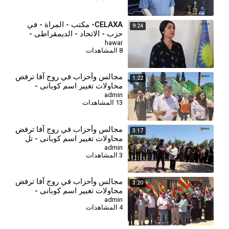
CELAXA- مكتب - المراة - في
9:24
حزب - الاتحاد - الديمقراطي -
يجتمع - مع - النساء - جل أغا -
hawar
8 المشاهدات
لوضعهم - بصور
مجالس وأحزاب في روج آفا ترفض
1:22
محاولات تغيير اسم كوباني -
زركان
admin
13 المشاهدات
⁣مجالس وأحزاب في روج آفا ترفض
3:17
محاولات تغيير اسم كوباني - تل
تمر
admin
3 المشاهدات
⁣مجالس وأحزاب في روج آفا ترفض
3:20
محاولات تغيير اسم كوباني -
الحسكة
admin
4 المشاهدات