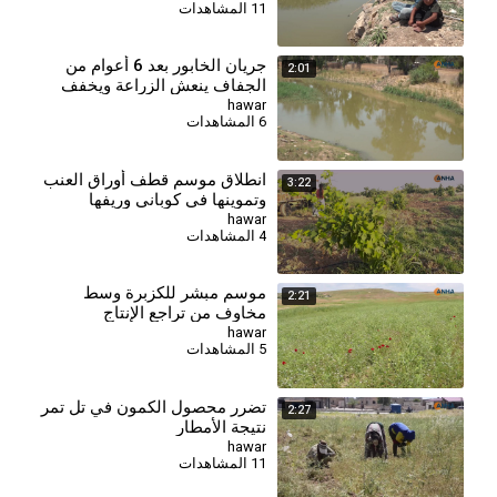
11 المشاهدات
جريان الخابور بعد 6 أعوام من
2:01
الجفاف ينعش الزراعة ويخفف
الأعباء البيئية
hawar
6 المشاهدات
انطلاق موسم قطف أوراق العنب
3:22
وتموينها في كوباني وريفها
hawar
4 المشاهدات
⁣موسم مبشر للكزبرة وسط
2:21
مخاوف من تراجع الإنتاج
hawar
5 المشاهدات
⁣تضرر محصول الكمون في تل تمر
2:27
نتيجة الأمطار
hawar
11 المشاهدات