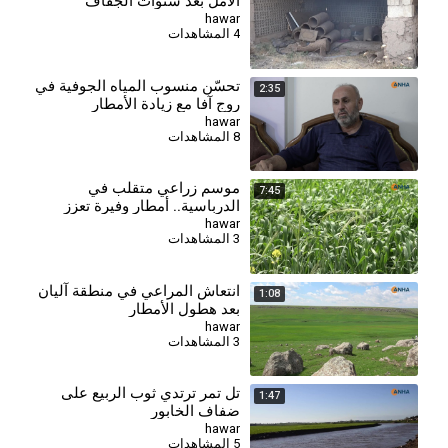
الأمل بعد سنوات الجفاف
hawar
4 المشاهدات
⁣تحسّن منسوب المياه الجوفية في
2:35
روج آفا مع زيادة الأمطار
hawar
8 المشاهدات
موسم زراعي متقلب في
7:45
الدرباسية.. أمطار وفيرة تعزز
النمو وتفاقم مخاطر الآفات
hawar
3 المشاهدات
⁣انتعاش المراعي في منطقة آليان
1:08
بعد هطول الأمطار
hawar
3 المشاهدات
⁣تل تمر ترتدي ثوب الربيع على
1:47
ضفاف الخابور
hawar
5 المشاهدات