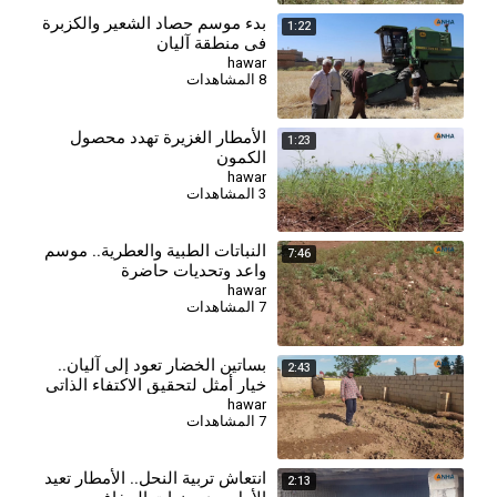
بدء موسم حصاد الشعير والكزبرة
1:22
في منطقة آليان
hawar
8 المشاهدات
الأمطار الغزيرة تهدد محصول
1:23
الكمون
hawar
3 المشاهدات
النباتات الطبية والعطرية.. موسم
7:46
واعد وتحديات حاضرة
hawar
7 المشاهدات
بساتين الخضار تعود إلى آليان..
2:43
خيار أمثل لتحقيق الاكتفاء الذاتي
hawar
7 المشاهدات
انتعاش تربية النحل.. الأمطار تعيد
2:13