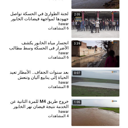
⁣لجنة الطوارئ في الحسكة تواصل
2:05
جهودها لمواجهة فيضانات الخابور
hawar
6 المشاهدات
⁣انحسار مياه الخابور يكشف
3:39
الأضرار في الحسكة وسط مطالب
بحلول جذرية
hawar
6 المشاهدات
بعد سنوات الجفاف… الأمطار تعيد
0:07
الحياة إلى ينابيع آليان وتنعش
سدّي جل آغا وذخيرة
hawar
8 المشاهدات
خروج طريق M4 للمرة الثانية عن
1:05
الخدمة نتيجة فيضان نهر الخابور
hawar
4 المشاهدات