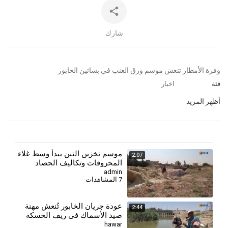
شارك
⁣وفرة الأمطار تنعش موسم ورق العنب في بساتين الخابور
فئة
اخبار
أظهر المزيد
⁣موسم تخزين التبن يبدأ وسط غلاء
2:07
المحروقات وتكاليف الحصاد
admin
7 المشاهدات
عودة جريان الخابور تُنعش مهنة
2:44
صيد الأسماك في ريف الحسكة
hawar