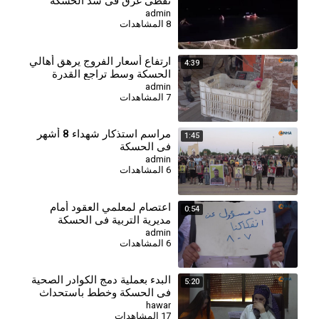
نفطي غرق في سد الحسكة
الجنوبي
admin
8 المشاهدات
⁣ارتفاع أسعار الفروج يرهق أهالي
4:39
الحسكة وسط تراجع القدرة
الشرائية
admin
7 المشاهدات
⁣مراسم استذكار شهداء 8 أشهر
1:45
في الحسكة
admin
6 المشاهدات
اعتصام لمعلمي العقود أمام
0:54
مديرية التربية في الحسكة
للمطالبة بالتثبيت وصرف
admin
6 المشاهدات
مستحقاتهم
البدء بعملية دمج الكوادر الصحية
5:20
في الحسكة وخطط باستحداث
مراكز جديدة
hawar
17 المشاهدات