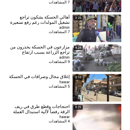
7 المشاهدات
⁣أهالي الحسكة يشكون تراجع
3:25
تشغيل المولدات رغم رفع تسعيرة
الأمبير
admin
7 المشاهدات
⁣مزارعون في الحسكة يحذرون من
4:24
تراجع الزراعة بسبب ارتفاع
التكاليف وأزمة العملة
admin
9 المشاهدات
إغلاق محال وصرافات في الحسكة
0:10
hawar
5 المشاهدات
احتجاجات وقطع طرق في ريف
0:21
الرقة رفضاً لآلية استبدال العملة
hawar
4 المشاهدات