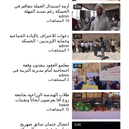
⁣أزمة استبدال العملة تتفاقم في
4:30
الحسكة رغم تمديد المهلة
admin
10 المشاهدات
دعوات للاعتراف بالإبادة الجماعية
2:11
وحماية الإيزيديين - الحسكة
admin
7 المشاهدات
معلمو العقود ينفذون وقفة
0:18
احتجاجية أمام مديرية التربية في
درعا للمطالبة بالتثبيت
admin
2 المشاهدات
طلاب الهندسة الزراعية بجامعة
2:35
روج آفا يعرضون أبحاثاً وتقنيات
حديثة في مهرجان القمح الأول
hawar
12 المشاهدات
انتشال جثمان سائق صهريج
0:45