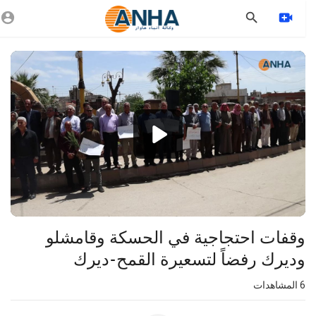
Vide
Playe
1080p
360p
240p
auto
وقفات احتجاجية في الحسكة وقامشلو
وديرك رفضاً لتسعيرة القمح-ديرك
6
المشاهدات