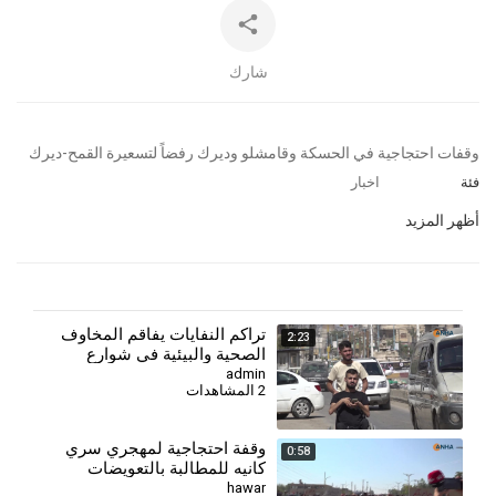
شارك
⁣وقفات احتجاجية في الحسكة وقامشلو وديرك رفضاً لتسعيرة القمح-ديرك
فئة
اخبار
أظهر المزيد
تراكم النفايات يفاقم المخاوف
2:23
الصحية والبيئية في شوارع
الحسكة
admin
2 المشاهدات
وقفة احتجاجية لمهجري سري
0:58
كانيه للمطالبة بالتعويضات
hawar