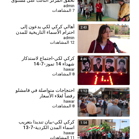
تحقق المركز الثالث على مستوى
سوريا
admin
7 المشاهدات
أهالي كركي لكي يدعون إلى
2:43
احترام الأسماء التاريخية للمدن
والقرى الكردية
admin
12 المشاهدات
كركي لكي-اجتماع لاستذكار
4:46
شهداء 14 تموز-7-14
hawar
8 المشاهدات
احتجاجات متواصلة في قامشلو
1:12
رفضاً لغلاء الأسعار
hawar
8 المشاهدات
كركي لكي-بيان تنديدا بتعريب
1:54
اسماء المدن الكردية-7-13
hawar
11 المشاهدات