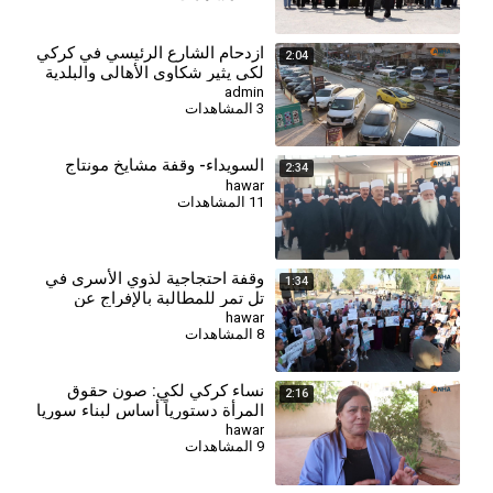
⁣ازدحام الشارع الرئيسي في كركي
2:04
لكي يثير شكاوى الأهالي والبلدية
تعد بحلول قريبة
admin
3 المشاهدات
السويداء- وقفة مشايخ مونتاج
2:34
hawar
11 المشاهدات
وقفة احتجاجية لذوي الأسرى في
1:34
تل تمر للمطالبة بالإفراج عن
أبنائهم
hawar
8 المشاهدات
نساء كركي لكي: صون حقوق
2:16
المرأة دستورياً أساس لبناء سوريا
ديمقراطية
hawar
9 المشاهدات