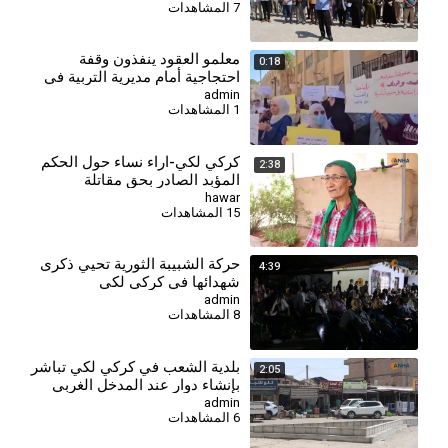
7 المشاهدات
معلمو العقود ينفذون وقفة
0:18
احتجاجية أمام مديرية التربية في
درعا للمطالبة بالتثبيت
admin
1 المشاهدات
كركي لكي-اراء نساء حول الحكم
2:38
المؤبد الصادر بحق مقاتلة
جيجك-8-1
hawar
15 المشاهدات
⁣حركة الشبيبة الثورية تحيي ذكرى
4:39
شهدائها في كركي لكي
admin
8 المشاهدات
بلدية الشعب في كركي لكي تباشر
2:05
بإنشاء دوار عند المدخل الغربي
admin
6 المشاهدات