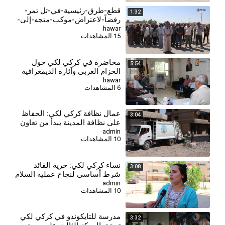
قطع-طرق-رئيسية-في-تل تمر-
1:32
رفضاً-لاعتراض-موكب-متجه-إلى-
محطة-مياه-علوك (1)
hawar
15 المشاهدات
محاضرة في كركي لكي حول
5:54
الحزام العربي وآثاره الديمغرافية
والثقافية
hawar
6 المشاهدات
⁣عمال نظافة كركي لكي: الحفاظ
3:04
على نظافة المدينة يبدأ من تعاون
المواطنين
admin
10 المشاهدات
⁣نساء كركي لكي: حرية القائد
3:08
شرط أساسي لنجاح عملية السلام
وحل القضية الكردية
admin
10 المشاهدات
⁣مدرسة للتايكوندو في كركي لكي
3:32