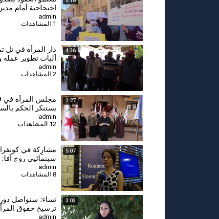
0:18
احتجاجية أمام مديري
في درعا للمطالبة ب
admin
1 المشاهدات
دار المرأة في تل ت
4:36
آليات تطوير عمله و
حماية الأسرة والمج
admin
2 المشاهدات
مج
1:27
يستنكر الحكم بالس
بحق المقاتلة جيجك
admin
12 المشاهدات
مشارِكة في كونفر
5:07
سينمائيي روج آفا: 
المرأة في السينما 
admin
8 المشاهدات
الأول
⁣نساء: سنواصل دور
3:03
ترسيخ حقوق المرأة 
سوريا الديمقراطية
admin