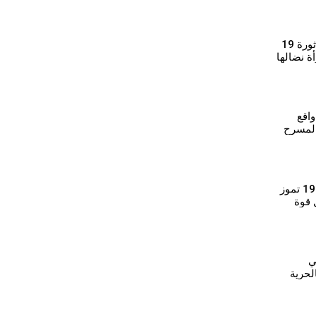
⁣رمزية محمد: بروح ثورة 19
ة نضالها
بل
اقع
المسرح
قيادية أرمنية: ثورة 19 تموز
 قوة
ة وترسخ
ي
لحرية
الله