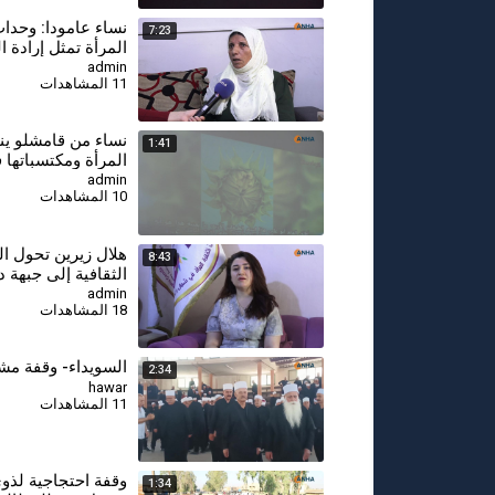
⁣نساء عامودا: وحدا
7:23
المرأة تمثل إرادة ا
ونطالب بالاعتراف 
admin
11 المشاهدات
الدستور السوري
⁣نساء من قامشلو ي
1:41
المرأة ومكتسباتها 
19 تموز
admin
10 المشاهدات
⁣هلال زيرين تحول ا
8:43
الثقافية إلى جبهة 
لوحدات حماية المر
admin
18 المشاهدات
السويداء- وقفة مشا
2:34
hawar
11 المشاهدات
وقفة احتجاجية لذو
1:34