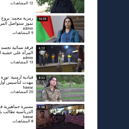
12 المشاهدات
16:33
تموز ستواصل المرأ
لبناء سوريا المستق
admin
9 المشاهدات
فرقة نسائية تجسد و
6:12
المرأة على خشبة 
admin
13 المشاهدات
8:32
مهدت لتأسيس أول
أرمنية تحمي الثقاف
hawar
20 المشاهدات
دور المرأة
مسيرة جماهيرية ف
1:38
الدرباسية تطالب با
الجسدية للقائد عبد 
hawar
8 المشاهدات
أوجلان