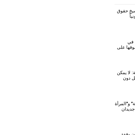
يخ حقوق
ياً
 في
وقها على
 المرأة
ة: لا يمكن
ل دون
ء
 و"المرأة
 جديدان
كرة
ن وقفة