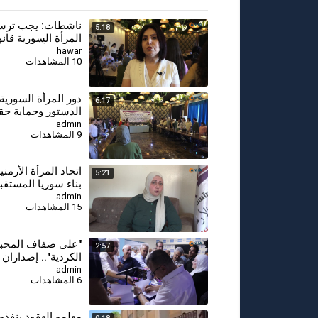
ناشطات: يجب ترس
5:18
المرأة السورية قانون
ودستورياً
hawar
10 المشاهدات
دور المرأة السورية
6:17
الدستور وحماية حق
طاولة منتدى مجلس
admin
9 المشاهدات
⁣اتحاد المرأة الأرمني
5:21
بناء سوريا المستقب
مشاركة جميع النسا
admin
15 المشاهدات
⁣"على ضفاف المحبة"
2:57
الكردية".. إصداران
يوثقان الهوية والذا
admin
6 المشاهدات
معلمو العقود ينفذو