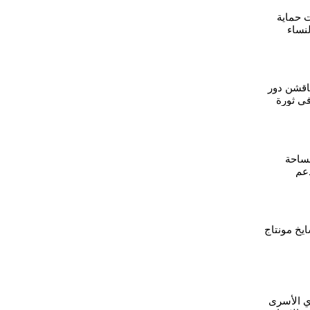
ت حماية
لنساء
بها في
ناقشن دور
في ثورة
لساحة
دعم
أة
يخ مونتاج
ي الأسرى