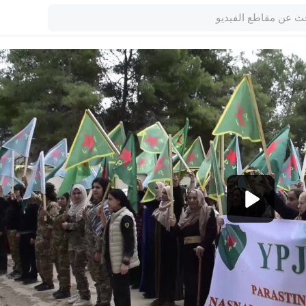
1080p
360p
240p