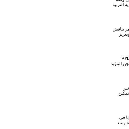
ة التربية
التثبيت
مر يناقش
تعزيز
تمع
لس المرأة في PYD
جن المؤبد
 كوباني
انس
تمكين
هدفنا
نا في
وبناء