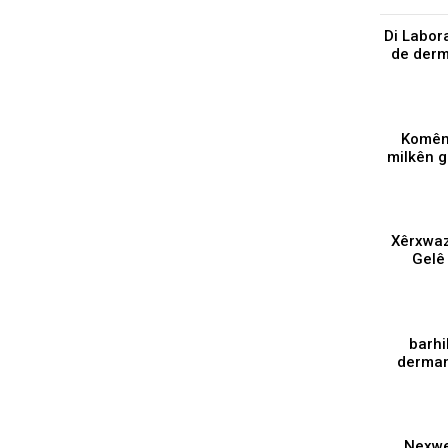
Di Labor
de derm
Komên
milkên 
⁣Xêrxw
Gelê 
piştgi
114 ba
derman
⁣ Nex