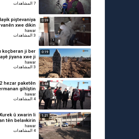
7 المشاهدات
dikin
 dayik piştevaniya
0:59
rvanên xwe dikin
hawar
3 المشاهدات
 koçberan ji ber
0:19
yê jiyana xwe ji
dest da
hawar
3 المشاهدات
 2 hezar paketên
5:48
ermanan gihîştin
Qamişlo
hawar
4 المشاهدات
⁣Xurek û xwarin li
1:21
n tên belavkirin
hawar
4 المشاهدات