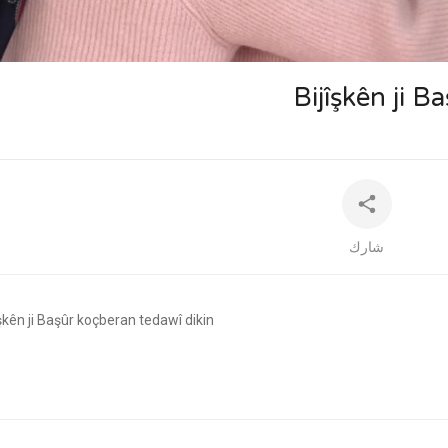
auto
⁣Bijîşkên ji 
شارك
jîşkên ji Başûr koçberan tedawî dikin