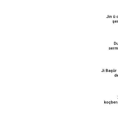
⁣Jin û
şe
Du
serma
Ji Başûr
d
koçbera