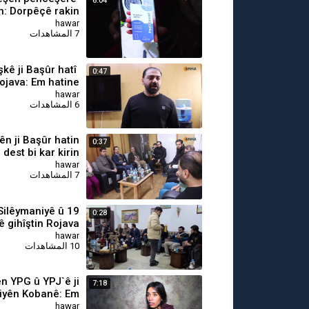
6:04
n: Dorpêçê rakin
 em tedawî bibin
hawar
7 المشاهدات
jîşkê ji Başûr hatî
0:47
ojava: Em hatine
a xwişk û birayên
hawar
6 المشاهدات
xwe bikin
kên ji Başûr hatin
0:37
 dest bi kar kirin
hawar
7 المشاهدات
n Silêymaniyê û
0:28
 gihîştin Rojava
hawar
10 المشاهدات
ên YPG û YPJ`ê ji
7:18
iyên Kobanê: Em
wedana gel silav
hawar