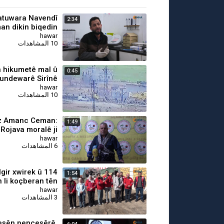
atuwara Navendî
2:34
an dikin biqedin
hawar
10 المشاهدات
 hikumetê mal û
0:45
gundewarê Sirînê
talan dikin
hawar
10 المشاهدات
az Amanc Ceman:
1:49
Rojava moralê ji
riya Başûr digire
hawar
6 المشاهدات
rhilgir xwirek û
1:54
 li koçberan tên
belavkirin
hawar
3 المشاهدات
weşên penceşêrê