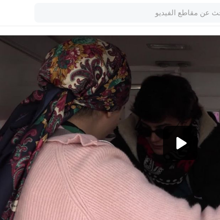
1080p
360p
240p