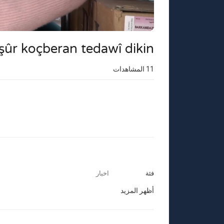
Başûr koçberan tedawî dikin
11
المشاهدات
فئة
اخبار
أظهر المزيد