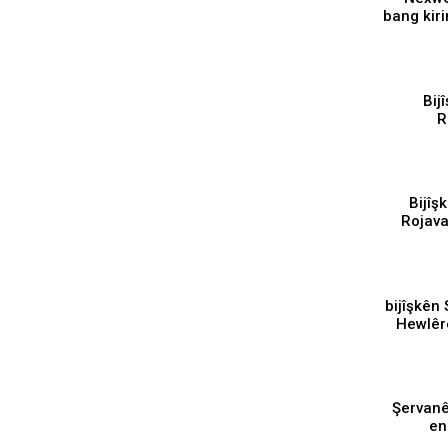
bang kiri
ku
⁣ Bi
R
alîkariy
Bijîş
Rojava
19 bijîşkê
Hewlêrê
⁣Şervan
en
berx