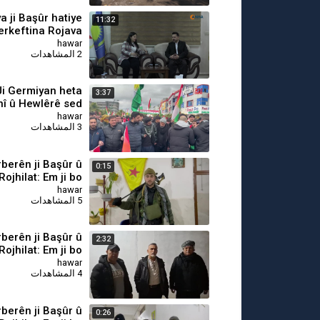
a ji Başûr hatiye
11:32
erkeftina Rojava
rkeftina her çar
hawar
2 المشاهدات
parçeyan e
Ji Germiyan heta
3:37
nî û Hewlêrê sed
kes ji bo Rojava
hawar
3 المشاهدات
qîr dikin
berên ji Başûr û
0:15
Rojhilat: Em ji bo
inê hatin Rojava
hawar
5 المشاهدات
berên ji Başûr û
2:32
Rojhilat: Em ji bo
inê hatin Rojava
hawar
4 المشاهدات
berên ji Başûr û
0:26