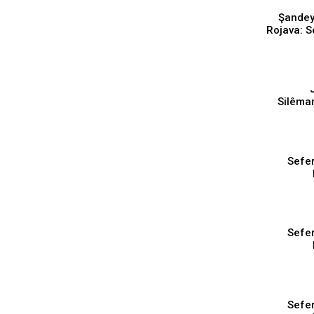
⁣Şandey
Rojava: S
se
Silêma
hezaran 
Sefer
parast
Sefer
parast
Sefer