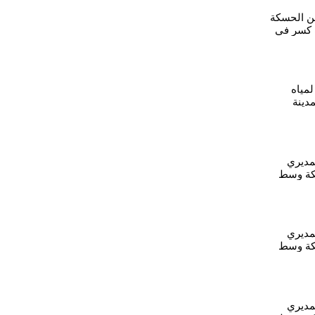
ن الحسكة
 كسر في
لمياه
اء بمدينة
بكة
مديري
كة وسط
المواطنين
مديري
كة وسط
المواطنين
مديري