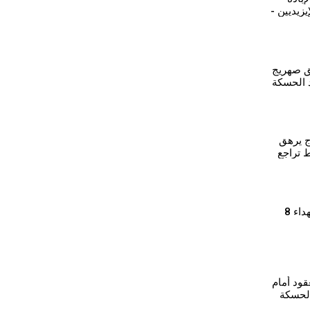
يزيديين -
ق صهريج
الحسكة
وج يرهق
 تراجع
⁣مراسم استذكار شهداء 8
قود أمام
الحسكة
 وصرف