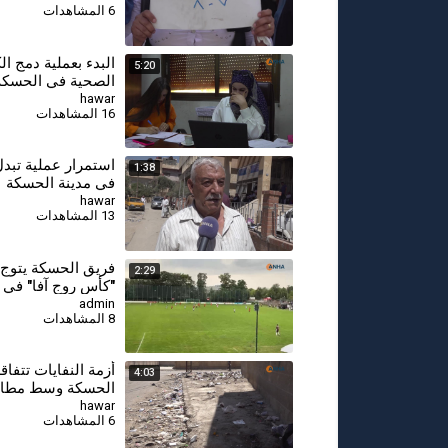
6 المشاهدات
مستحقاتهم
البدء بعملية دمج ال
5:20
الصحية في الحسك
باستحداث مراكز جد
hawar
16 المشاهدات
استمرار عملية تبدل
1:38
في مدينة الحسكة
hawar
13 المشاهدات
فريق الحسكة يتوج
2:29
"كأس روج آفا" في أل
admin
8 المشاهدات
أزمة النفايات تتفا
4:03
الحسكة وسط مطالب
إمكانات قطاع النظا
hawar
6 المشاهدات