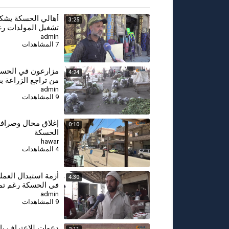
⁣أهالي الحسكة يشك
3:25
تشغيل المولدات رغ
تسعيرة الأمبير
admin
7 المشاهدات
⁣مزارعون في الحس
4:24
من تراجع الزراعة 
ارتفاع التكاليف وأز
admin
9 المشاهدات
إغلاق محال وصراف
0:10
الحسكة
hawar
4 المشاهدات
⁣أزمة استبدال العمل
4:30
في الحسكة رغم تمد
admin
9 المشاهدات
دعوات للاعتراف بال