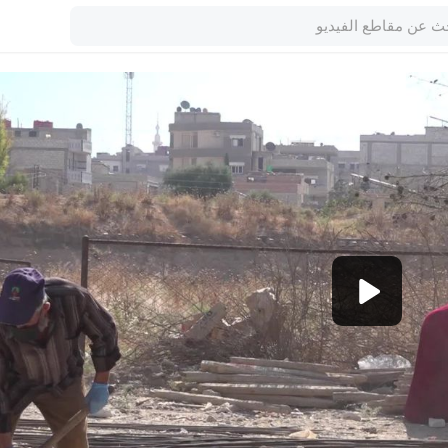
1080p
360p
240p