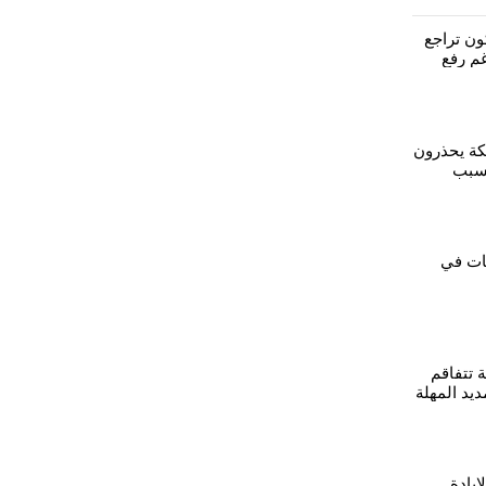
ون تراجع
م رفع
كة يحذرون
بسبب
مة العملة
ات في
ة تتفاقم
يد المهلة
إبادة