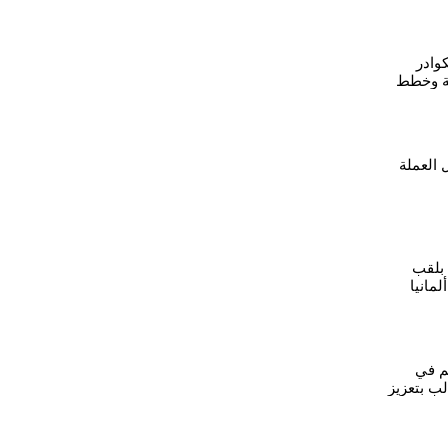
كوادر
ة وخطط
يدة
 العملة
 بلقب
مانيا
قم في
 بتعزيز
فة