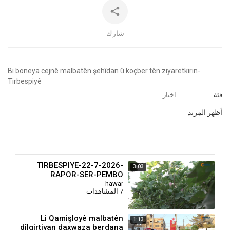
شارك
⁣Bi boneya cejnê malbatên şehîdan û koçber tên ziyaretkirin-
Tirbespiyê
فئة
اخبار
أظهر المزيد
TIRBESPIYE-22-7-2026-
3:03
RAPOR-SER-PEMBO
hawar
7 المشاهدات
Li Qamişloyê malbatên
1:13
dîlgirtiyan daxwaza berdana