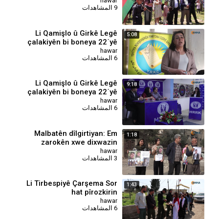
lidarxistin
hawar
9 المشاهدات
⁣Li Qamişlo û Girkê Legê
5:08
çalakiyên bi boneya 22ˊyê
Nîsanê
hawar
6 المشاهدات
Li Qamişlo û Girkê Legê
9:18
çalakiyên bi boneya 22ˊyê
Nîsanê
hawar
6 المشاهدات
Malbatên dîlgirtiyan: Em
1:18
zarokên xwe dixwazin
hawar
3 المشاهدات
⁣Li Tirbespiyê Çarşema Sor
1:43
hat pîrozkirin
hawar
6 المشاهدات