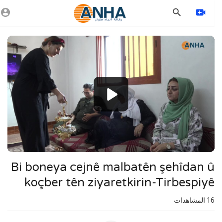
Vide
Playe
1080p
720p
480p
360p
240p
Bi boneya cejnê malbatên şehîdan û
auto
koçber tên ziyaretkirin-Tirbespiyê
16
المشاهدات