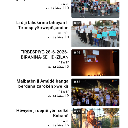
zarokên xwe kir
hawar
10 المشاهدات
⁣Li dijî bilidkirina bihayan li
0:30
Tirbespiyê xwepêşandan
admin
8 المشاهدات
TIRBESPIYE-28-6-2026-
0:49
BIRANINA-SEHID-ZILAN
hawar
5 المشاهدات
Malbatên ji Amûdê banga
0:32
berdana zarokên xwe kir
hawar
9 المشاهدات
Hêviyên ji cejnê yên xelkê
4:22
Kobanê
hawar
6 المشاهدات