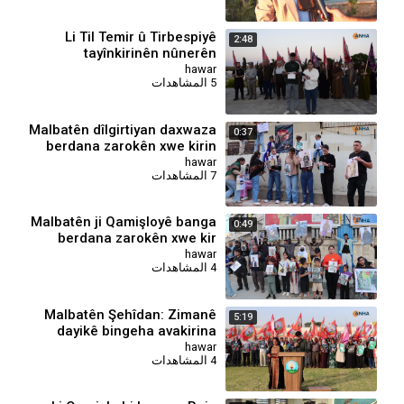
Li Til Temir û Tirbespiyê
2:48
tayînkirinên nûnerên
parlamentoyê hatin redkirin
hawar
5 المشاهدات
Malbatên dîlgirtiyan daxwaza
0:37
berdana zarokên xwe kirin
hawar
7 المشاهدات
Malbatên ji Qamişloyê banga
0:49
berdana zarokên xwe kir
hawar
4 المشاهدات
Malbatên Şehîdan: Zimanê
5:19
dayikê bingeha avakirina
civaka azad e
hawar
4 المشاهدات