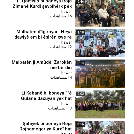
Li Qamişlo bi boneya Roja
2:46
Zimanê Kurdî şevbihêrk pêk
hat
hawar
5 المشاهدات
Malbatên dîlgirtiyan: Heya
1:10
dawiyê em bi êsîrên xwe re
ne
hawar
2 المشاهدات
Malbatên ji Amûdê; Zarokên
0:14
me berdin
hawar
4 المشاهدات
⁣Li Kobanê bi boneya 1'ê
9:02
Gulanê daxuyaniyek hat
dayîn
hawar
13 المشاهدات
Şahiyek bi boneya Roja
3:56
Rojnamegeriya Kurdî hat