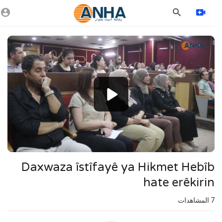
Vide
Playe
720p
480p
360p
240p
auto
Daxwaza îstîfayê ya Hikmet Hebîb
hate erêkirin
7
المشاهدات