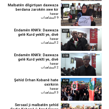
⁣Malbatên dîlgirtiyan daxwaza
3:04
berdana zarokên xwe kir
hawar
9 المشاهدات
⁣Endamên KNK’ê: Daxwaza
4:33
gelê Kurd yekîtî ye, divê
partiyên Kurdî pêk bînin
hawar
2 المشاهدات
⁣Endamên KNK’ê: Daxwaza
3:56
gelê Kurd yekîtî ye, divê
partiyên Kurdî pêk bînin
hawar
2 المشاهدات
⁣Şehîd Orhan Kobanê hate
8:34
oxirkirin
hawar
3 المشاهدات
Sersaxî ji malbatên şehîd
5:47