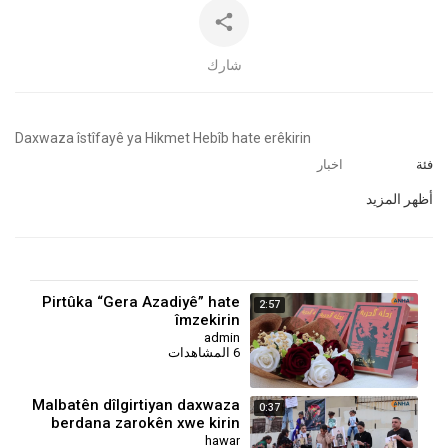
شارك
⁣Daxwaza îstîfayê ya Hikmet Hebîb hate erêkirin
فئة
اخبار
أظهر المزيد
Pirtûka “Gera Azadiyê” hate
2:57
îmzekirin
admin
6 المشاهدات
Malbatên dîlgirtiyan daxwaza
0:37
berdana zarokên xwe kirin
hawar