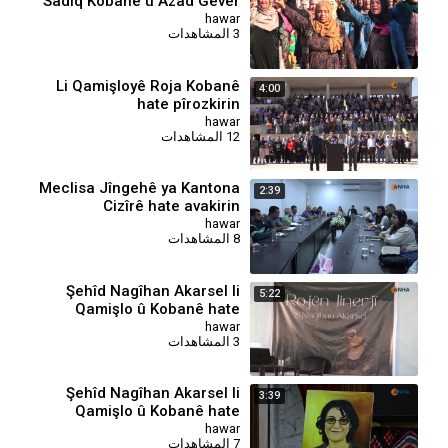
Sadiq Kobanê û Azad Gever
re hate xwestin
hawar
3 المشاهدات
⁣Li Qamişloyê Roja Kobanê
4:00
hate pîrozkirin
hawar
12 المشاهدات
Meclisa Jîngehê ya Kantona
2:39
Cizîrê hate avakirin
hawar
8 المشاهدات
⁣Şehîd Nagîhan Akarsel li
5:22
Qamişlo û Kobanê hate
bibîranîn-QAMISLO
hawar
3 المشاهدات
⁣Şehîd Nagîhan Akarsel li
3:39
Qamişlo û Kobanê hate
bibîranîn-KOBANE
hawar
7 المشاهدات