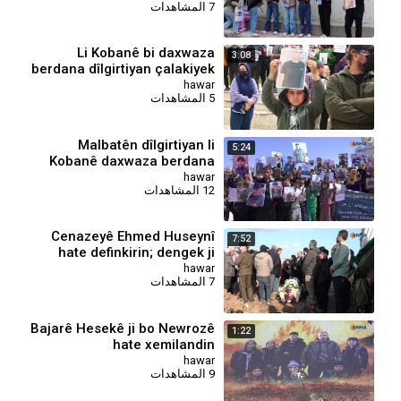
7 المشاهدات
Li Kobanê bi daxwaza
3:08
berdana dîlgirtiyan çalakiyek
li dar ket
hawar
5 المشاهدات
Malbatên dîlgirtiyan li
5:24
Kobanê daxwaza berdana
zarokên xwe kir
hawar
12 المشاهدات
Cenazeyê Ehmed Huseynî
7:52
hate definkirin; dengek ji
dengê dilê Kurdan bû
hawar
7 المشاهدات
Bajarê Hesekê ji bo Newrozê
1:22
hate xemilandin
hawar
9 المشاهدات