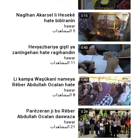
Nagîhan Akarsel li Hesekê
3:15
hate bibîranîn
hawar
5 المشاهدات
Hevyazbariya giştî ya
0:40
zanîngehan hate ragihandin
hawar
11 المشاهدات
Li kampa Waşûkanî nameya
1:40
Rêber Abdullah Ocalan hate
xwendin
hawar
8 المشاهدات
Parêzeran ji bo Rêber
3:29
Abdullah Ocalan daxwaza
mafê hêviyê kir
hawar
21 المشاهدات