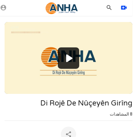
Vide
Playe
1080p
720p
480p
360p
240p
Di Rojê De Nûçeyên Girîng
auto
8
المشاهدات