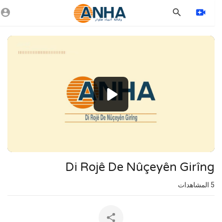
Vide
Playe
1080p
720p
480p
360p
240p
Di Rojê De Nûçeyên Girîng
auto
5
المشاهدات