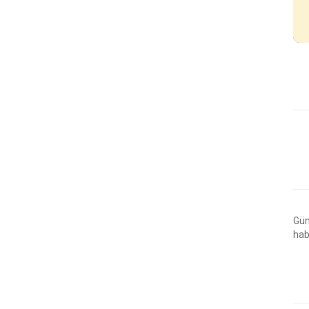
⁣Gü
hab