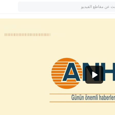
1080p
720p
480p