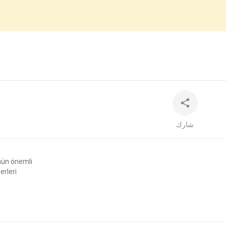
360p
240p
auto
شارك
nün önemli
erleri